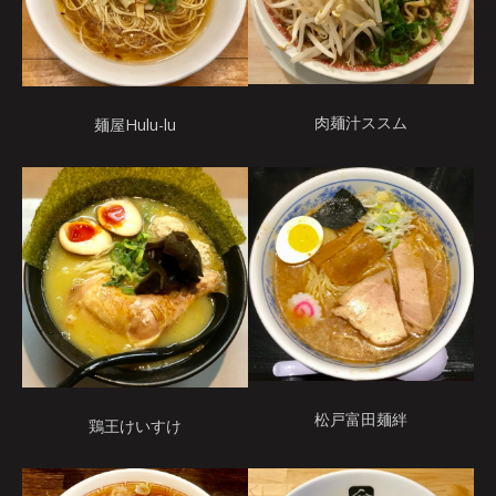
肉麺汁ススム
麺屋Hulu-lu
松戸富田麺絆
鶏王けいすけ