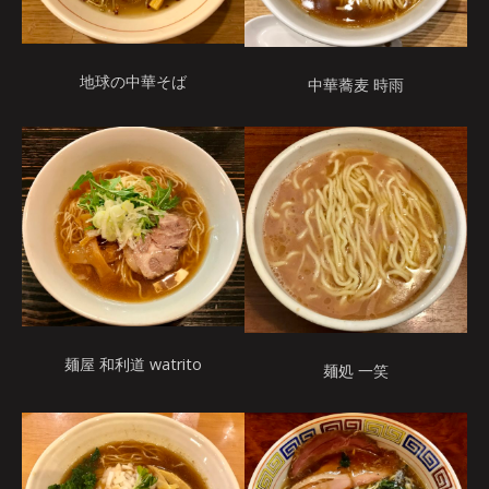
地球の中華そば
中華蕎麦 時雨
麺屋 和利道 watrito
麺処 一笑