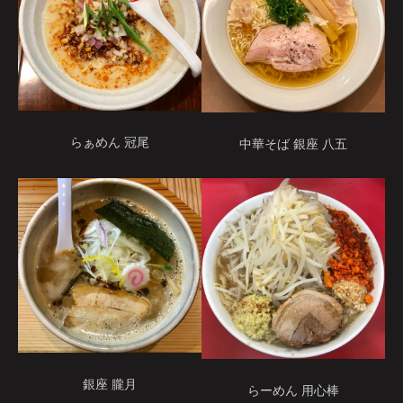
らぁめん 冠尾
中華そば 銀座 八五
銀座 朧月
らーめん 用心棒