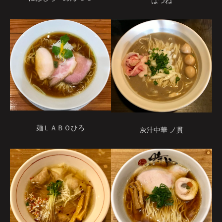
はつね
麺ＬＡＢＯひろ
灰汁中華 ノ貫