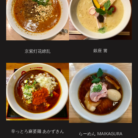
銀座 篝
京紫灯花繚乱
辛っとろ麻婆麺 あかずきん
らーめん MAIKAGURA