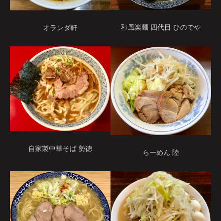
和風楽麺 四代目 ひのでや
オランダ軒
自家製中華そば 勢徳
らーめん 陸