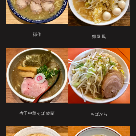
孫作
麵屋 鳳
煮干中華そば 鈴蘭
ちばから