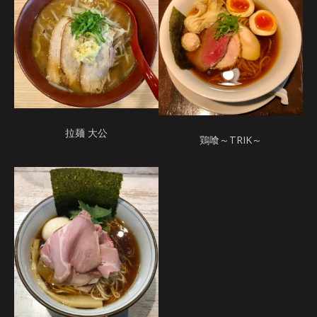
拉麺 大公
鶏喰～TRIK～