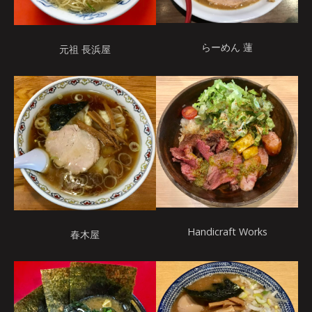
らーめん 蓮
元祖 長浜屋
Handicraft Works
春木屋