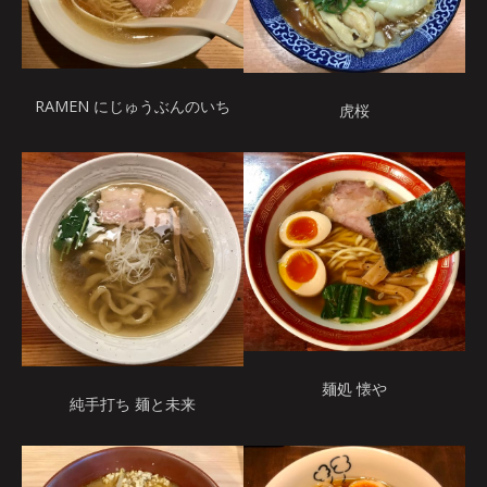
RAMEN にじゅうぶんのいち
虎桜
麺処 懐や
純手打ち 麺と未来