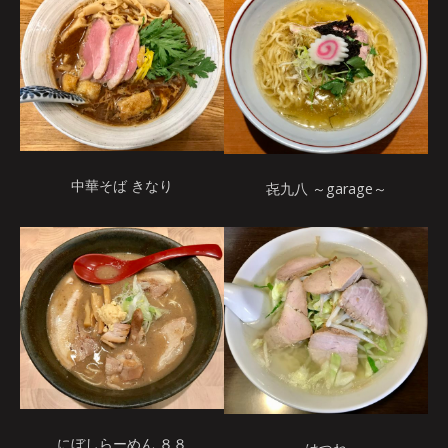
中華そば きなり
㐂九八 ～garage～
にぼしらーめん ８８