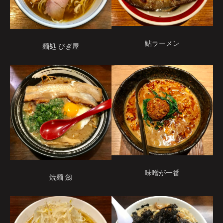
鮎ラーメン
麺処 びぎ屋
味噌が一番
焼麺 劔