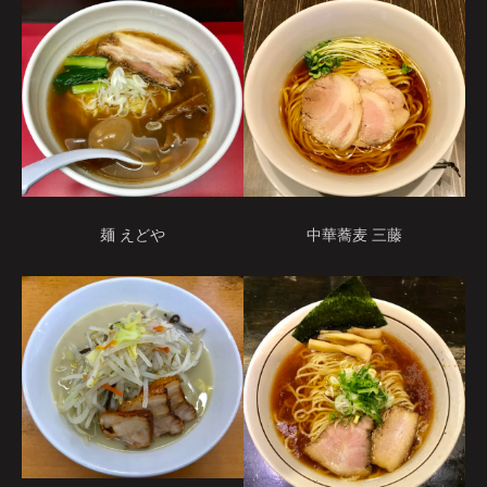
麺 えどや
中華蕎麦 三藤