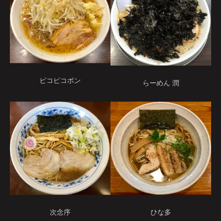
ピコピコポン
らーめん 潤
ひな多
次念序