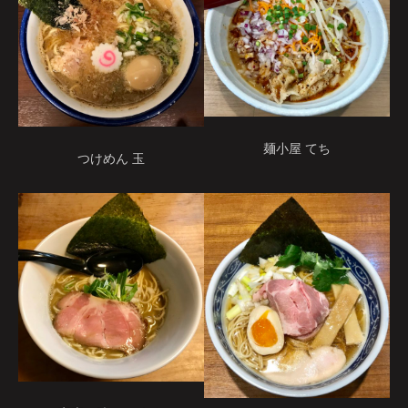
麺小屋 てち
つけめん 玉