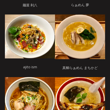
らぁめん 夢
麺屋 利八
ajito ism
真鯛らぁめん まちかど