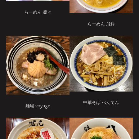
らーめん 凛々
らーめん 飛粋
中華そば べんてん
麺場 voyage