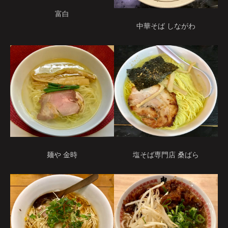
富白
中華そば しながわ
麺や 金時
塩そば専門店 桑ばら