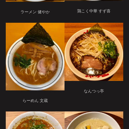
鶏こく中華 すず喜
ラーメン 健やか
なんつっ亭
らーめん 文蔵