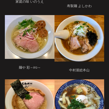
家庭の味 いのうえ
寿製麺 よしかわ
麺や 彩～iro～
中村屋総本山