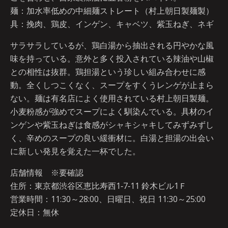
麺：加水率低めの中細麺ストレート（村上朝日製麺製）
具：挽肉、鶏皮、インゲン、キャベツ、紫玉ねぎ、ネギ
サラサラしているが、鶏白湯から抽出される円やかな風
味を持っている。意外と多く投入されている辣油や山椒
との相性は抜群。鶏担湯という珍しい組み合わせに感
動。全くしつこくなく、スープをすくうレンゲが止まら
ない。麺は有名店によく使用されている村上朝日製麺。
小麦粉感が強めでスープによく馴染んでいる。具材のイ
ンゲンや紫玉ねぎは食感がシャキシャキしてみずみずし
く、辛めのスープの良い緩衝材に。白湯と担湯の出会い
に新しい発見を覚えた一杯でした。
店舗情報 ※要確認
住所：東京都渋谷区恵比寿西1‐7‐11 鈴木ビル1Ｆ
営業時間：11:30～28:00、日曜日、祝日 11:30～25:00
定休日：無休