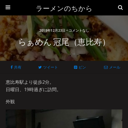
ラーメンのちから
2018年12月23日 • コメントなし
らぁめん 冠尾（恵比寿）
共有
ツイート
ピン
メール
恵比寿駅より徒歩2分。
日曜日、19時過ぎに訪問。
外観