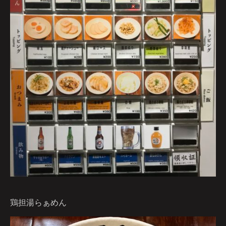
鶏担湯らぁめん