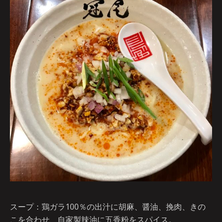
スープ：鶏ガラ100％の出汁に胡麻、醤油、挽肉、きの
こを合わせ、自家製辣油に五香粉をスパイス。