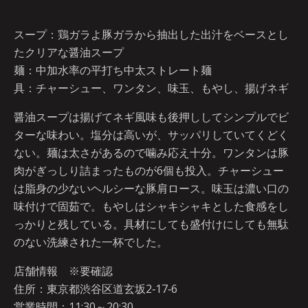
スープ：鶏ガラよ豚ガラから抽出した出汁をベースとし
たクリアな醤油スープ
麺：中加水率の平打ち中太ストレート麺
具：チャーシュー、ワンタン、味玉、もやし、揚げネギ
醤油スープは揚げてネギ風味も後押ししてシンプルでビ
ターな味わい。塩分は高いが、サッパリしていてくどく
ない。麺は太さがあるので噛み応え十分。ワンタンは豚
肉がぎっしり詰まったものが6個も投入。チャーシュー
は脂身の少ないヘルシーな豚肩ロース。味玉は濃い口の
味付けで固茹で。もやしはシャキシャキとした食感をし
っかりと残している。具材にしても盛付けにしても無駄
のない洗練された一杯でした。
店舗情報 ※要確認
住所：東京都渋谷区道玄坂2‐17‐6
営業時間：11:30～20:30