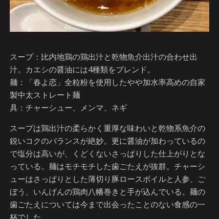
スープ：比内地鶏の鶏出汁と乾物魚介出汁の合わせ出
汁。カエシの醤油には4種類をブレンド。
麺：「春よ恋」全粒粉を使用したやや加水率高めの自家
製中太ストレート麺
具：チャーシュー、メンマ、ネギ
スープは鶏出汁の柔らかく重厚な味わいと乾物系魚介の
鋭いコクのバランスが絶妙。更に醤油が加わっているの
で塩分は高いが、くどくないさっぱりした仕上がりとな
っている。麺はモチモチした歯ごたえが抜群。チャーシ
ューはさっぱりとした薄切り豚ロースボイルと人参、ご
ぼう、いんげんの鶏肉八幡巻きと手が込んでいる。麺の
歯ごたえについては今まで出会ったことのない食感の一
杯でした。