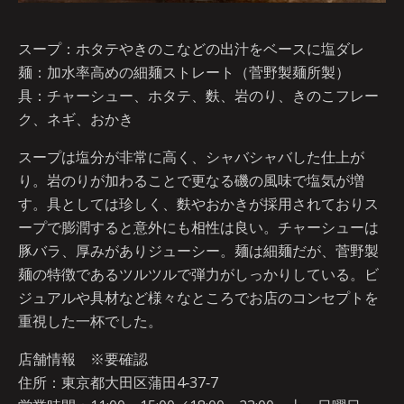
スープ：ホタテやきのこなどの出汁をベースに塩ダレ
麺：加水率高めの細麺ストレート（菅野製麺所製）
具：チャーシュー、ホタテ、麩、岩のり、きのこフレー
ク、ネギ、おかき
スープは塩分が非常に高く、シャバシャバした仕上が
り。岩のりが加わることで更なる磯の風味で塩気が増
す。具としては珍しく、麩やおかきが採用されておりス
ープで膨潤すると意外にも相性は良い。チャーシューは
豚バラ、厚みがありジューシー。麺は細麺だが、菅野製
麺の特徴であるツルツルで弾力がしっかりしている。ビ
ジュアルや具材など様々なところでお店のコンセプトを
重視した一杯でした。
店舗情報 ※要確認
住所：東京都大田区蒲田4‐37‐7