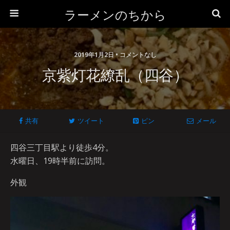
ラーメンのちから
2019年1月2日 • コメントなし
京紫灯花繚乱（四谷）
共有
ツイート
ピン
メール
四谷三丁目駅より徒歩4分。
水曜日、19時半前に訪問。
外観