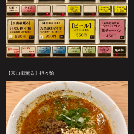
【京山椒薫る】担々麺