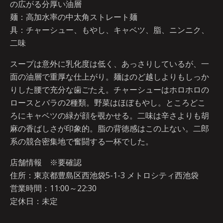
の広がる分厚い油層
麺：高加水率の中太角ストレート麺
具：チャーシュー、もやし、キャベツ、脂、ニンニク、
二味
スープは意外に乳化度は低く、あっさりしているが、一
面の油層で重厚な仕上がり。麺はのど越しよりもしっか
りした腰で充分な歯ごたえ。チャーシューはホロホロの
ロースとバラの2種類。野菜はほぼもやし。ところどこ
ろにキャベツの緑が顔を覗かせる。二味は辛さよりも胡
麻の香ばしさが印象的。脂の背徳感はこの上ない。二郎
系の競合密集地で奮闘する一杯でした。
店舗情報 ※要確認
住所：東京都豊島区西池袋5-1-3 メトロシティ西池袋
営業時間：11:00～22:30
定休日：未定