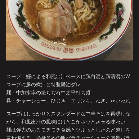
スープ：鰹による和風出汁ベースに鶏白湯と鶏清湯のW
スープに豚の煮汁と特製醤油ダレ
麺：中加水率の緩ちぢれ中太平打ち麺
具：チャーシュー、ひじき、エリンギ、ねぎ、かいわれ
スープはしっかりとスタンダードな中華そばを再現しな
がら、和風出汁の風味にはどこかホッとさせる味わい。
麺は弾力のあるモチモチ食感とツルっとしたのど越しを
兼ね備える。脂身多めの豚バラチャーシューの肉量バラ