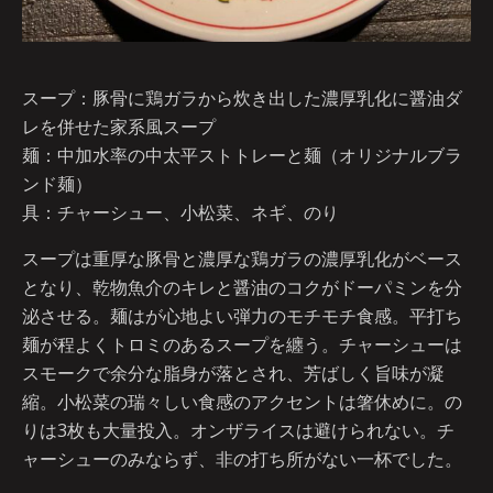
スープ：豚骨に鶏ガラから炊き出した濃厚乳化に醤油ダ
レを併せた家系風スープ
麺：中加水率の中太平ストトレーと麺（オリジナルブラ
ンド麺）
具：チャーシュー、小松菜、ネギ、のり
スープは重厚な豚骨と濃厚な鶏ガラの濃厚乳化がベース
となり、乾物魚介のキレと醤油のコクがドーパミンを分
泌させる。麺はが心地よい弾力のモチモチ食感。平打ち
麺が程よくトロミのあるスープを纏う。チャーシューは
スモークで余分な脂身が落とされ、芳ばしく旨味が凝
縮。小松菜の瑞々しい食感のアクセントは箸休めに。の
りは3枚も大量投入。オンザライスは避けられない。チ
ャーシューのみならず、非の打ち所がない一杯でした。