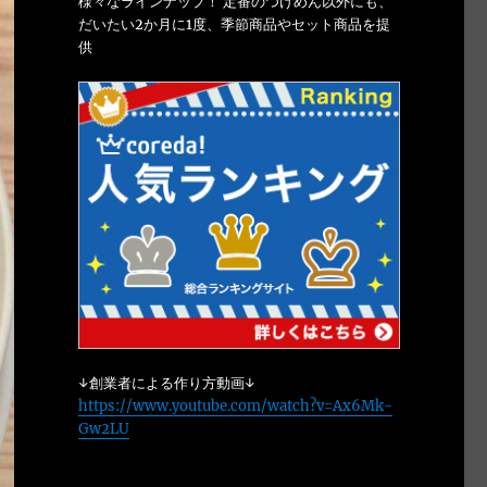
様々なラインナップ！ 定番のつけめん以外にも、
だいたい2か月に1度、季節商品やセット商品を提
供
↓創業者による作り方動画↓
https://www.youtube.com/watch?v=Ax6Mk-
Gw2LU