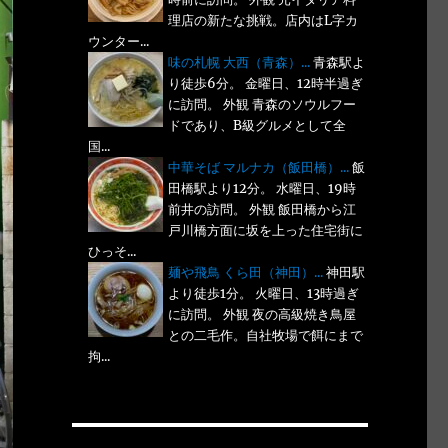
理店の新たな挑戦。店内はL字カ
ウンター...
味の札幌 大西（青森）...
青森駅よ
り徒歩6分。 金曜日、12時半過ぎ
に訪問。 外観 青森のソウルフー
ドであり、B級グルメとして全
国...
中華そば マルナカ（飯田橋）...
飯
田橋駅より12分。 水曜日、19時
前井の訪問。 外観 飯田橋から江
戸川橋方面に坂を上った住宅街に
ひっそ...
麺や飛鳥 くら田（神田）...
神田駅
より徒歩1分。 火曜日、13時過ぎ
に訪問。 外観 夜の高級焼き鳥屋
との二毛作。自社牧場で餌にまで
拘...