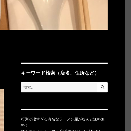
キーワード検索（店名、住所など）
検
検
索
索:
行列が凄すぎる有名なラーメン屋がなんと送料無
料！