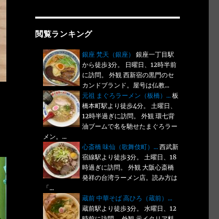
閲覧ランキング
銀座 梵天（銀座）
銀座一丁目駅
から徒歩3分。 日曜日、12時半前
に訪問。 外観 西新宿の黒門のセ
カンドブランド。屋号は仏教...
元祖 まぐろラーメン（板橋）...
板
橋本町駅より徒歩4分。 土曜日、
12時半過ぎに訪問。 外観 環七背
油ブームで名を馳せたまぐろラー
メン。...
心斎橋 味仙（歌舞伎町）...
西武新
宿線駅より徒歩3分。 土曜日、18
時過ぎに訪問。 外観 大阪心斎橋
発祥の台湾ラーメン店。読み方は
「...
蔵前 中華そば 高ひろ（蔵前）...
蔵前駅より徒歩3分。 水曜日、12
時前に訪問。 外観 元イタリア料