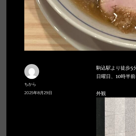
駒込駅より徒歩5
日曜日、10時半
投
ちから
稿
投
2025年8月29日
外観
者
稿
日: