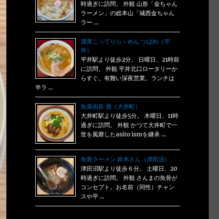
時過ぎに訪問。 外観 山形「金ちゃん
ラーメン」の総本山「城西金ちゃん
ラー …
濃厚こってりら～めん つばめ（平
井）
平井駅より徒歩2分。 日曜日、21時前
に訪問。 外観 平井北口ロータリーか
らすぐ。有難い深夜営業。ランチは
半ラ …
魚菜由良 鼎（大井町）
大井町駅より徒歩5分。 木曜日、11時
過ぎに訪問。 外観 かつて大井町で一
世を風靡したasito ismを継承 …
魚骨ラーメン 鈴木さん（津田沼）
津田沼駅より徒歩６分。 土曜日、20
時過ぎに訪問。 外観 さんまの魚骨が
コンセプト。お名前（同性）チャン
スや平 …