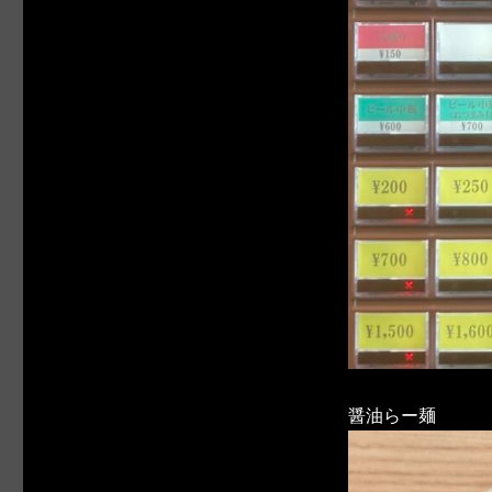
醤油らー麺