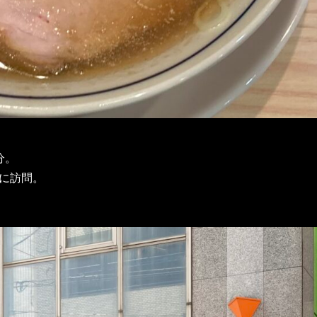
分。
前に訪問。