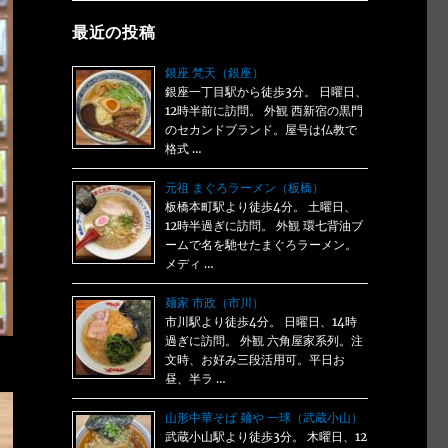
最近の投稿
銀座 梵天（銀座）
銀座一丁目駅から徒歩3分。 日曜日、
12時半前に訪問。 外観 西新宿の黒門
のセカンドブランド。屋号は仏教で
格式 …
元祖 まぐろラーメン（板橋）
板橋本町駅より徒歩4分。 土曜日、
12時半過ぎに訪問。 外観 環七背油ブ
ームで名を馳せたまぐろラーメン。
メディ …
麺家 市政（市川）
市川駅より徒歩4分。 日曜日、14時
過ぎに訪問。 外観 六角屋家系列。注
文時、お好み三段活用可。平日お
昼、半ラ …
山形中華そば 麺や 一球（武蔵小山）
武蔵小山駅より徒歩3分。 木曜日、12