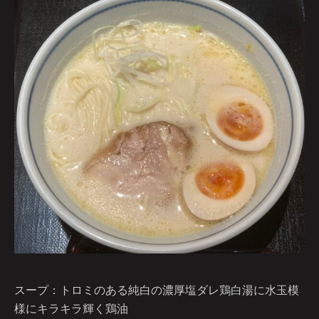
スープ：トロミのある純白の濃厚塩ダレ鶏白湯に水玉模
様にキラキラ輝く鶏油