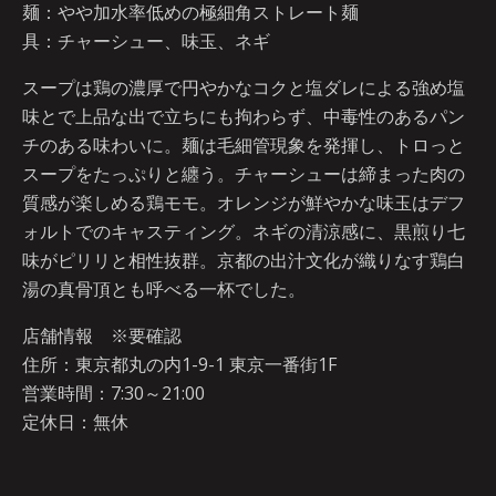
麺：やや加水率低めの極細角ストレート麺
具：チャーシュー、味玉、ネギ
スープは鶏の濃厚で円やかなコクと塩ダレによる強め塩
味とで上品な出で立ちにも拘わらず、中毒性のあるパン
チのある味わいに。麺は毛細管現象を発揮し、トロっと
スープをたっぷりと纏う。チャーシューは締まった肉の
質感が楽しめる鶏モモ。オレンジが鮮やかな味玉はデフ
ォルトでのキャスティング。ネギの清涼感に、黒煎り七
味がピリリと相性抜群。京都の出汁文化が織りなす鶏白
湯の真骨頂とも呼べる一杯でした。
店舗情報 ※要確認
住所：東京都丸の内1-9-1 東京一番街1F
営業時間：7:30～21:00
定休日：無休