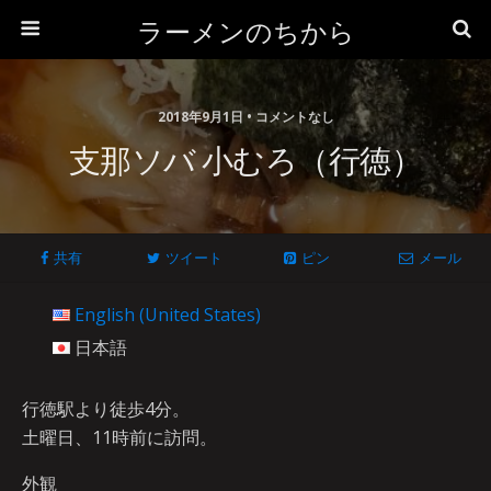
ラーメンのちから
2018年9月1日 • コメントなし
支那ソバ 小むろ（行徳）
共有
ツイート
ピン
メール
English (United States)
日本語
行徳駅より徒歩4分。
土曜日、11時前に訪問。
外観