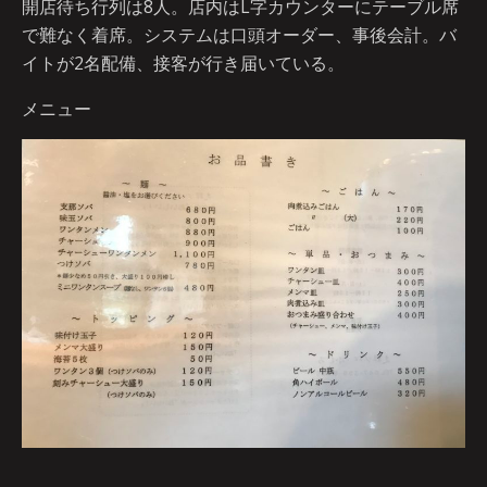
開店待ち行列は8人。店内はL字カウンターにテーブル席
で難なく着席。システムは口頭オーダー、事後会計。バ
イトが2名配備、接客が行き届いている。
メニュー