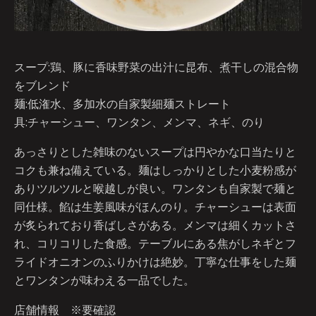
スープ:鶏、豚に香味野菜の出汁に昆布、煮干しの混合物
をブレンド
麺:低潅水、多加水の自家製細麺ストレート
具:チャーシュー、ワンタン、メンマ、ネギ、のり
あっさりとした雑味のないスープは円やかな口当たりと
コクも兼ね備えている。麺はしっかりとした小麦粉感が
ありツルツルと喉越しが良い。ワンタンも自家製で麺と
同仕様。餡は生姜風味がほんのり。チャーシューは表面
が炙られており香ばしさがある。メンマは細くカットさ
れ、コリコリした食感。テーブルにある焦がしネギとフ
ライドオニオンのふりかけは絶妙。丁寧な仕事をした麺
とワンタンが味わえる一品でした。
店舗情報 ※要確認