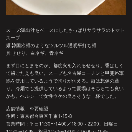
スープ:鶏出汁をベースにしたさっぱりサラサラのトマト
スープ
麺:韓国冷麺のようなツルツル透明平打ち麺
具:せせり、白ネギ、青ネギ
まず目にとまるのが、都度火を入れるせせり。香ばしく
て歯ごたえも良い。スープも名古屋コーチンと甲斐路軍
鶏を使用しているようで拘りが伺える。麺は想像の通
り。冷麺でも提供しているようで夏場はそちらでも良い
かも。ヘルシーで女性ウケの良さそうな一杯でした。
店舗情報 ※要確認
住所：東京都台東区千束1-15-8
営業時間：平日11:30〜14:00／18:00～22:00、日曜日
11:30〜14:45、祝日11:30〜14:00／18:00～21:45