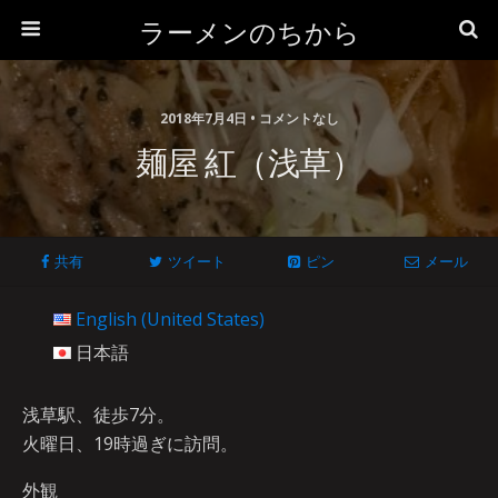
ラーメンのちから
2018年7月4日 • コメントなし
麺屋 紅（浅草）
共有
ツイート
ピン
メール
English (United States)
日本語
浅草駅、徒歩7分。
火曜日、19時過ぎに訪問。
外観