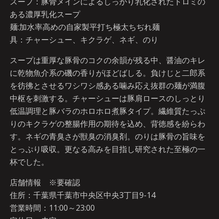
スープ：豚骨メインによるしっかり乳化されたトロミの
ある濃厚乳化スープ
麺:加水率高めの自家製平打ち極太ちぢれ麺
具：チャーシュー、キクラゲ、ネギ、のり
スープは重厚な豚骨のコクの余韻が残る中、醤油のキレ
に乾物魚介系の磯の香りがほどばしる。負けじと二郎系
を彷彿とさせるワシワシ感ある噛み応え抜群の麺が満腹
中枢を刺激する。チャーシューは豚肩ロースのしっとり
低温調理と豚バラのホロホロ煮豚タイプ。繊維質たっぷ
りのキクラゲの整腸作用の期待を込め、背徳感を紛らわ
す。ネギの青臭さが獣臭の消臭剤。のりは豚骨の旨味を
とっぷり吸収。更なる高みを目指し研究された至極の一
杯でした。
店舗情報 ※要確認
住所：千葉県千葉市中央区中央3丁目9-14
営業時間：11:00～23:00