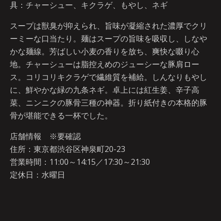
具：チャーシュー、キクラゲ、もやし、ネギ
スープは獣臭が抑えられ、旨味が凝縮された濃厚でクリ
ーミーな口当たり。麺はスープの旨味を吸収し、しなや
かな麺線。芳ばしい小麦の香りを放ち、爽快な啜り心
地。チャーシューは脂控えめのジューシーな豚肩ロー
ス。コリコリキクラゲで繊維質を補給。しんなりもやし
に、鮮やかな緑の九条ネギ。卓上には紅生姜、辛子高
菜、ニンニクの豚骨三種の神器。折り紙付きの本格的豚
骨が堪能できる一杯でした。
店舗情報 ※要確認
住所：東京都渋谷区神泉町20-23
営業時間：11:00～14:15／17:30～21:30
定休日：水曜日