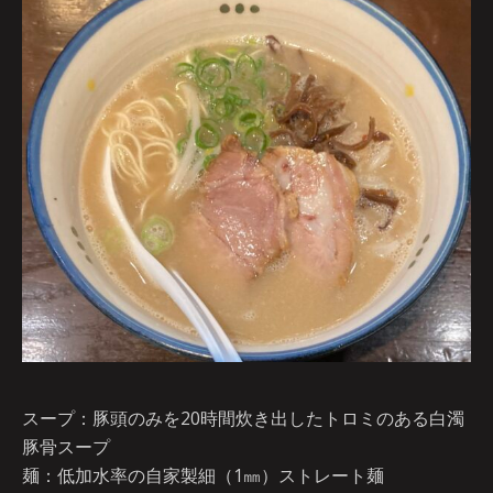
スープ：豚頭のみを20時間炊き出したトロミのある白濁
豚骨スープ
麺：低加水率の自家製細（1㎜）ストレート麺