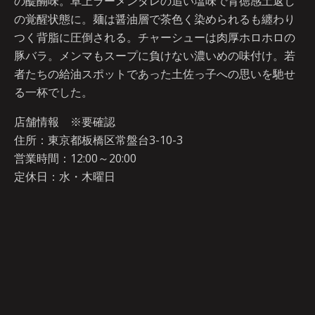
の醍醐味。卓上ラーメンダレの追い塩味で背徳感土返し
の覚醒状態に。麺は醤油層で茶色く染められるも纏わり
つく背脂に圧倒される。チャーシューは肉厚ホロホロの
豚バラ。メンマもスープに負けない濃いめの味付け。若
者たちの給油スポットであった土佐っ子への思いを馳せ
る一杯でした。
店舗情報 ※要確認
住所：東京都板橋区常盤台3-10-3
営業時間：12:00～20:00
定休日：水・木曜日