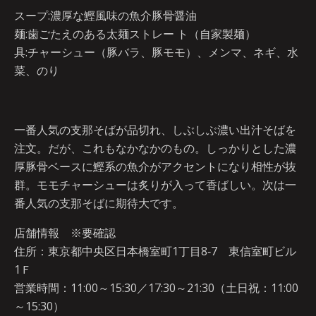
スープ:濃厚な鰹風味の魚介豚骨醤油
麺:歯ごたえのある太麺ストレー ト（自家製麺）
具:チャーシュー（豚バラ、豚モモ）、メンマ、ネギ、水
菜、のり
一番人気の支那そばが品切れ、しぶしぶ濃い出汁そばを
注文。だが、これもなかなかのもの。しっかりとした濃
厚豚骨ベースに鰹系の魚介がアクセントになり相性が抜
群。モモチャーシューは炙りが入って香ばしい。次は一
番人気の支那そばに期待大です。
店舗情報 ※要確認
住所：東京都中央区日本橋室町1丁目8‐7 東信室町ビル
1Ｆ
営業時間：11:00～15:30／17:30～21:30（土日祝：11:00
～15:30）