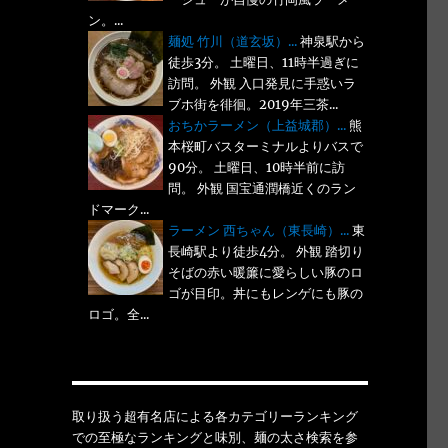
ン。...
麺処 竹川（道玄坂）...
神泉駅から
徒歩3分。 土曜日、11時半過ぎに
訪問。 外観 入口発見に手惑いラ
ブホ街を徘徊。2019年三茶...
おちかラーメン（上益城郡）...
熊
本桜町バスターミナルよりバスで
90分。 土曜日、10時半前に訪
問。 外観 国宝通潤橋近くのラン
ドマーク...
ラーメン 西ちゃん（東長崎）...
東
長崎駅より徒歩4分。 外観 踏切り
そばの赤い暖簾に愛らしい豚のロ
ゴが目印。丼にもレンゲにも豚の
ロゴ。全...
取り扱う超有名店による各カテゴリーランキング
での至極なランキングと味別、麺の太さ検索を参