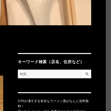
キーワード検索（店名、住所など）
検
検
索
索:
行列が凄すぎる有名なラーメン屋がなんと送料無
料！