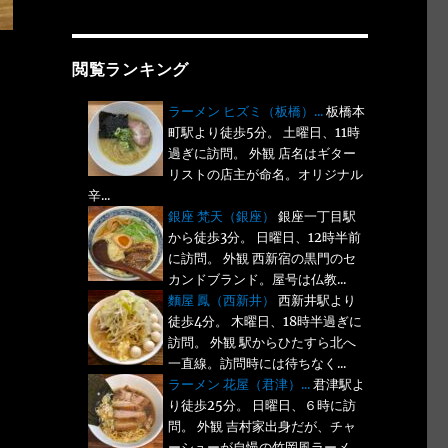
閲覧ランキング
ラーメン ヒズミ（板橋）...
板橋本
町駅より徒歩5分。 土曜日、11時
過ぎに訪問。 外観 店名はギター
リストの店主が命名。オリジナル
辛...
銀座 梵天（銀座）
銀座一丁目駅
から徒歩3分。 日曜日、12時半前
に訪問。 外観 西新宿の黒門のセ
カンドブランド。屋号は仏教...
麵屋 鳳（西新井）
西新井駅より
徒歩4分。 木曜日、18時半過ぎに
訪問。 外観 駅からひたすら北へ
一直線。訪問時には待ちなく...
ラーメン 花屋（君津）...
君津駅よ
り徒歩25分。 日曜日、６時に訪
問。 外観 吉村家出身だが、チャ
ーシューが自慢の竹岡風ラーメ