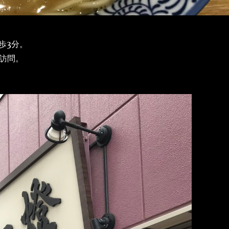
歩3分。
に訪問。