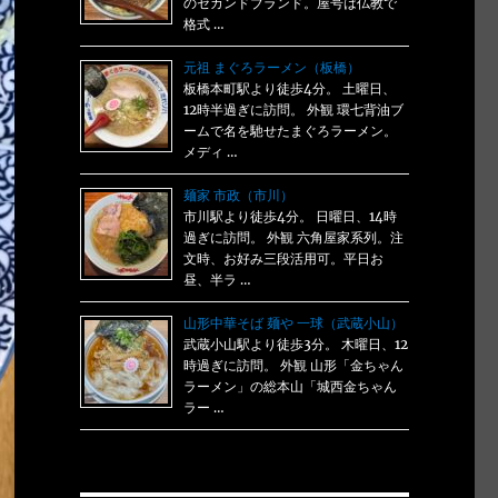
のセカンドブランド。屋号は仏教で
格式 …
元祖 まぐろラーメン（板橋）
板橋本町駅より徒歩4分。 土曜日、
12時半過ぎに訪問。 外観 環七背油ブ
ームで名を馳せたまぐろラーメン。
メディ …
麺家 市政（市川）
市川駅より徒歩4分。 日曜日、14時
過ぎに訪問。 外観 六角屋家系列。注
文時、お好み三段活用可。平日お
昼、半ラ …
山形中華そば 麺や 一球（武蔵小山）
武蔵小山駅より徒歩3分。 木曜日、12
時過ぎに訪問。 外観 山形「金ちゃん
ラーメン」の総本山「城西金ちゃん
ラー …