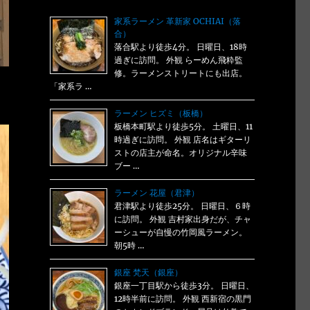
家系ラーメン 革新家 OCHIAI（落
合）
落合駅より徒歩4分。 日曜日、18時
過ぎに訪問。 外観 らーめん飛粋監
修。ラーメンストリートにも出店。
「家系ラ …
ラーメン ヒズミ（板橋）
板橋本町駅より徒歩5分。 土曜日、11
時過ぎに訪問。 外観 店名はギターリ
ストの店主が命名。オリジナル辛味
ブー …
ラーメン 花屋（君津）
君津駅より徒歩25分。 日曜日、６時
に訪問。 外観 吉村家出身だが、チャ
ーシューが自慢の竹岡風ラーメン。
朝5時 …
銀座 梵天（銀座）
銀座一丁目駅から徒歩3分。 日曜日、
12時半前に訪問。 外観 西新宿の黒門