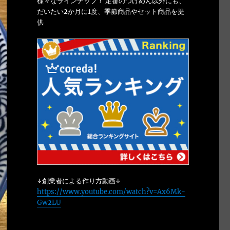
様々なラインナップ！ 定番のつけめん以外にも、
だいたい2か月に1度、季節商品やセット商品を提
供
↓創業者による作り方動画↓
https://www.youtube.com/watch?v=Ax6Mk-
Gw2LU