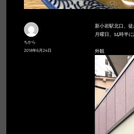
新小岩駅北口、徒
月曜日、14時半
投
ちから
稿
投
2018年6月24日
外観
者
稿
日: