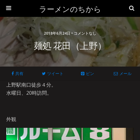
ラーメンのちから
2018年6月24日 • コメントなし
麺処 花田（上野）
共有
ツイート
ピン
メール
上野駅南口徒歩４分。
水曜日、20時訪問。
外観