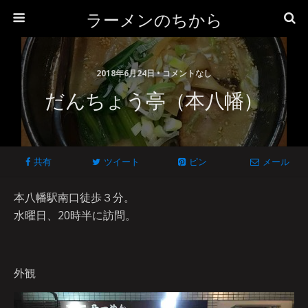
ラーメンのちから
2018年6月24日 • コメントなし
だんちょう亭（本八幡）
共有
ツイート
ピン
メール
本八幡駅南口徒歩３分。
水曜日、20時半に訪問。
外観