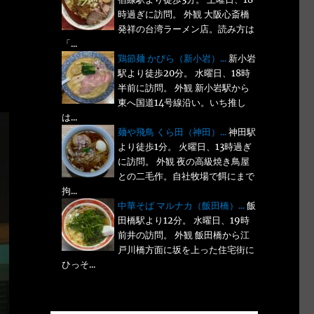
時過ぎに訪問。 外観 大阪心斎橋
発祥の台湾ラーメン店。読み方は
「...
鶏節麺 かびら（新小岩）...
新小岩
駅より徒歩20分。 水曜日、18時
半前に訪問。 外観 新小岩駅から
東へ国道14号線沿い。いち推し
は...
麺や飛鳥 くら田（神田）...
神田駅
より徒歩1分。 火曜日、13時過ぎ
に訪問。 外観 夜の高級焼き鳥屋
との二毛作。自社牧場で餌にまで
拘...
中華そば マルナカ（飯田橋）...
飯
田橋駅より12分。 水曜日、19時
前井の訪問。 外観 飯田橋から江
戸川橋方面に坂を上った住宅街に
ひっそ...