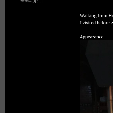
Posted
2020年5月31日
on
Walking from Ho
I visited before 
Appearance