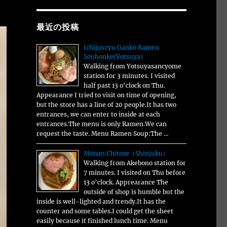
最近の投稿
Ichijouryu Ganko Ramen
Souhonke(Yotsuya)
Walking from Yotsuyasancyome
station for 3 minutes. I visited
half past 13 o’clock on Thu.
Appearance I tried to visit on time of opening,
but the store has a line of 20 people.It has two
entrances, we can enter to inside at each
entrances.The menu is only Ramen.We can
request the taste. Menu Ramen Soup:The …
Menan Chitose（Shinjuku）
Walking from Akebono station for
7 minutes. I visited on Thu before
13 o’clock. Apprearance The
outside of shop is humble but the
inside is well-lighted and trendy.It has the
counter and some tables.I could get the sheet
easily because it finished lunch time. Menu