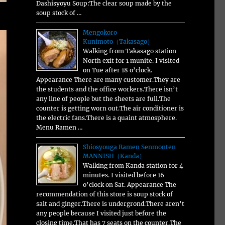
Dashisyoyu Soup:The clear soup made by the
soup stock of …
Mengokoro
Kunimoto（Takasago）
Walking from Takasago station
North exit for 1 munite. I visited
on Tue after 18 o’clock.
Appearance There are many customer.They are
the students and the office workers.There isn’t
any line of people but the sheets are full.The
counter is getting worn out.The air conditioner is
the electric fans.There is a quaint atmosphere.
Menu Ramen …
Shiosyouga Ramen Senmonten
MANNISH（Kanda）
Walking from Kanda station for 4
minutes. I visited before 16
o’clock on Sat. Appearance The
recommendation of this store is soup stock of
salt and ginger.There is undergrond.There aren’t
any people because I visited just before the
closing time.That has 7 seats on the counter.The