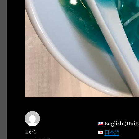
English (Unit
Author
ちから
日本語