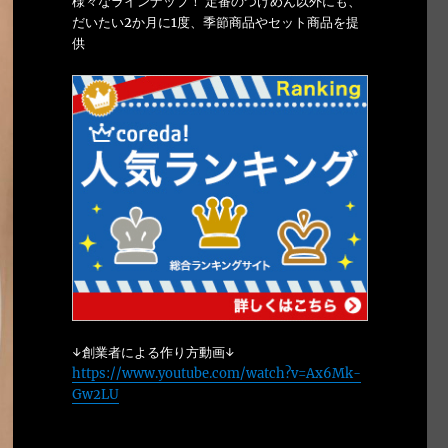
様々なラインナップ！ 定番のつけめん以外にも、
だいたい2か月に1度、季節商品やセット商品を提
供
↓創業者による作り方動画↓
https://www.youtube.com/watch?v=Ax6Mk-
Gw2LU