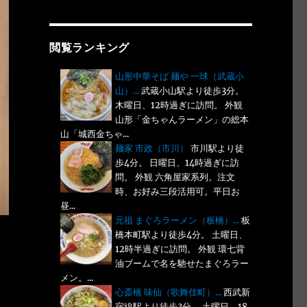
閲覧ランキング
山形中華そば 麺や 一球（武蔵小
山）...
武蔵小山駅より徒歩3分。
木曜日、12時過ぎに訪問。 外観
山形「金ちゃんラーメン」の総本
山「城西金ちゃ...
麺家 市政（市川）
市川駅より徒
歩4分。 日曜日、14時過ぎに訪
問。 外観 六角屋家系列。注文
時、お好み三段活用可。平日お
昼...
元祖 まぐろラーメン（板橋）...
板
橋本町駅より徒歩4分。 土曜日、
12時半過ぎに訪問。 外観 環七背
油ブームで名を馳せたまぐろラー
メン。...
心斎橋 味仙（歌舞伎町）...
西武新
宿線駅より徒歩3分。 土曜日、18