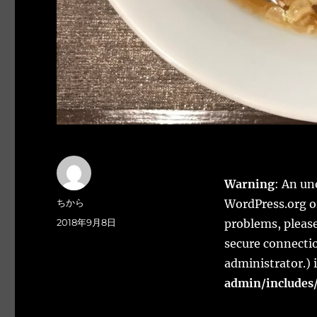
Warning
: An un
Author
ちから
WordPress.org or
Posted
2018年9月8日
problems, please
on
secure connectio
administrator.) 
admin/includes/