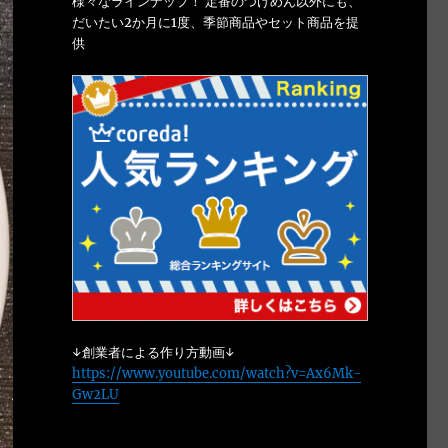
様々なラインナップ！ 定番のつけめん以外にも、
だいたい2か月に1度、季節商品やセット商品を提
供
↓創業者による作り方動画↓
https://www.youtube.com/watch?v=Ax6Mk-
Gw2LU