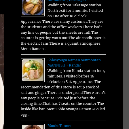
Walking from Takasago station
North exit for 1 munite. I visited
on Tue after 18 o’clock.
Appearance There are many customer.They are
the students and the office workers.There isn’t
any line of people but the sheets are full.The
counter is getting worn out.The air conditioner is
the electric fans.There is a quaint atmosphere.
Menu Ramen …
Shiosyouga Ramen Senmonten
MANNISH（Kanda）
Walking from Kanda station for 4
minutes. I visited before 16
o’clock on Sat. Appearance The
recommendation of this store is soup stock of
salt and ginger.There is undergrond.There aren’t
any people because I visited just before the
closing time.That has 7 seats on the counter.The
inside like bar. Menu Shio Syouga Ramen ※Boiled
egg …
MoukoTannen