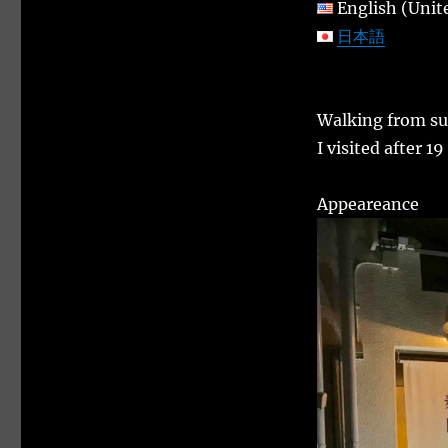
English (Unit
日本語
Walking from su
I visited after 1
Appeareance