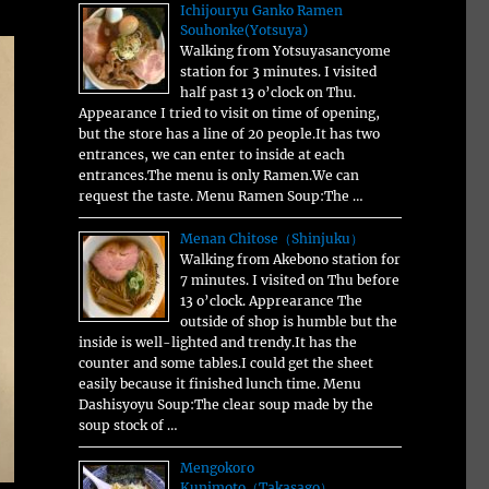
Ichijouryu Ganko Ramen
Souhonke(Yotsuya)
Walking from Yotsuyasancyome
station for 3 minutes. I visited
half past 13 o’clock on Thu.
Appearance I tried to visit on time of opening,
but the store has a line of 20 people.It has two
entrances, we can enter to inside at each
entrances.The menu is only Ramen.We can
request the taste. Menu Ramen Soup:The …
Menan Chitose（Shinjuku）
Walking from Akebono station for
7 minutes. I visited on Thu before
13 o’clock. Apprearance The
outside of shop is humble but the
inside is well-lighted and trendy.It has the
counter and some tables.I could get the sheet
easily because it finished lunch time. Menu
Dashisyoyu Soup:The clear soup made by the
soup stock of …
Mengokoro
Kunimoto（Takasago）