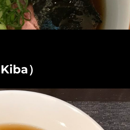
（Kiba）