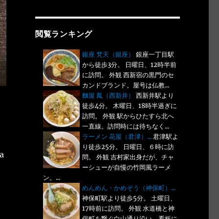
閲覧ランキング
銀座 梵天（銀座）
銀座一丁目駅
から徒歩3分。 日曜日、12時半前
に訪問。 外観 西新宿の黒門のセ
カンドブランド。屋号は仏教...
麵屋 鳳（西新井）
西新井駅より
徒歩4分。 木曜日、18時半過ぎに
訪問。 外観 駅からひたすら北へ
一直線。訪問時には待ちなく...
ラーメン 花屋（君津）...
君津駅よ
り徒歩25分。 日曜日、６時に訪
 a
問。 外観 吉村家出身だが、チャ
ーシューが自慢の竹岡風ラーメ
ン。...
めんめん・かめぞう（神保町）...
神保町駅より徒歩5分。 土曜日、
17時前に訪問。 外観 水道橋と神
保町を繋ぐ白山通り沿い。看板に