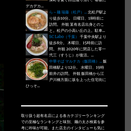
デカデカ...
ら～麺 瑞藤（松戸）...
北松戸駅よ
り徒歩10分。 日曜日、18時前に
訪問。 外観 某有名店出身とのこ
と。松戸の小高い丘の上。駐車...
SC Labo（千葉）
千葉中央駅より
徒歩8分。 木曜日、15時前に訪
問。 外観 2020年に閉店した零一
弐三（すうじ）が復活。...
中華そば マルナカ（飯田橋）...
飯
田橋駅より12分。 水曜日、19時
前井の訪問。 外観 飯田橋から江
戸川橋方面に坂を上った住宅街に
ひっそ...
取り扱う超有名店による各カテゴリーランキング
での至極なランキングと味別、麺の太さ検索を参
考に吟味が可能。また店主のインタビューも気に