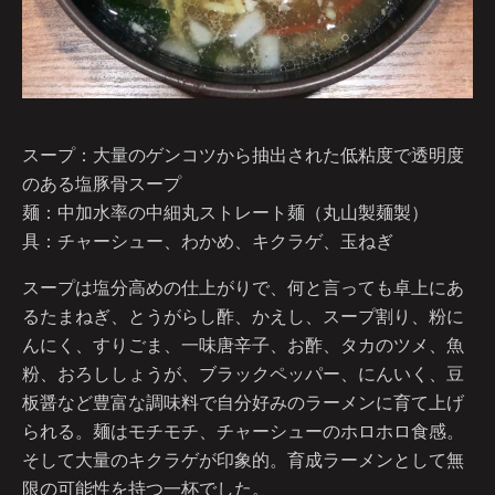
スープ：大量のゲンコツから抽出された低粘度で透明度
のある塩豚骨スープ
麺：中加水率の中細丸ストレート麺（丸山製麺製）
具：チャーシュー、わかめ、キクラゲ、玉ねぎ
スープは塩分高めの仕上がりで、何と言っても卓上にあ
るたまねぎ、とうがらし酢、かえし、スープ割り、粉に
んにく、すりごま、一味唐辛子、お酢、タカのツメ、魚
粉、おろししょうが、ブラックペッパー、にんいく、豆
板醤など豊富な調味料で自分好みのラーメンに育て上げ
られる。麺はモチモチ、チャーシューのホロホロ食感。
そして大量のキクラゲが印象的。育成ラーメンとして無
限の可能性を持つ一杯でした。