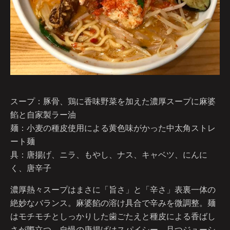
スープ：豚骨、鶏に香味野菜を加えた濃厚スープに麻婆
餡と自家製ラー油
麺：小麦の種皮使用による黄色味がかった中太角ストレ
ート麺
具：唐揚げ、ニラ、もやし、ナス、キャベツ、にんに
く、唐辛子
濃厚熱々スープはまさに「旨さ」と「辛さ」表裏一体の
絶妙なバランス。麻婆餡の溶け具合で辛みを微調整。麺
はモチモチとしっかりした歯ごたえと種皮による香ばし
さが際立つ。自慢の唐揚げはスパイシー、且つジューシ