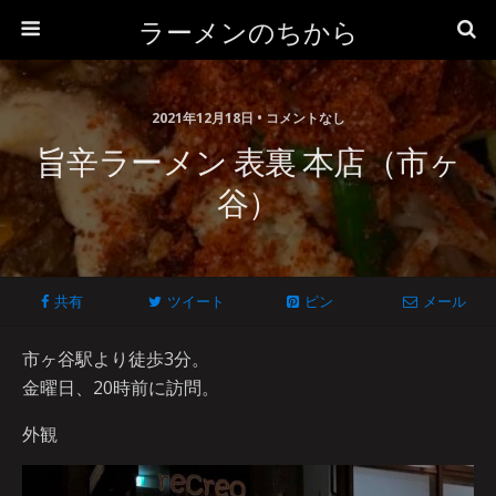
ラーメンのちから
2021年12月18日 • コメントなし
旨辛ラーメン 表裏 本店（市ヶ
谷）
共有
ツイート
ピン
メール
市ヶ谷駅より徒歩3分。
金曜日、20時前に訪問。
外観