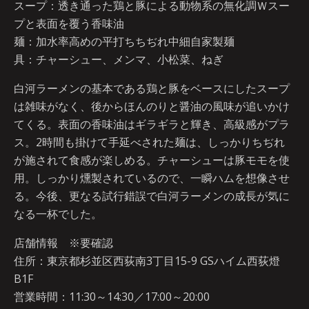
スープ：透き通った鶏と豚による動物系の無化調Ｗスー
プと表面を覆う香味油
麺：加水率高めの平打ちちぢれ中細自家製麺
具：チャーシュー、メンマ、小松菜、ねぎ
白河ラーメンの基本である鶏と豚をベースにしたスープ
は雑味がなく、後からほんのりと醤油の風味が追いかけ
てくる。表面の香味油はギラギラと輝き、高級感がプラ
ス。2時間も掛けて手延べされた麺は、しっかりちぢれ
が施されて食感が楽しめる。チャーシューは豚モモを使
用。しっかり燻製されているので、一瞬ハムを想像させ
る。今後、更なる試行錯誤で白河ラーメンの成長が気に
なる一杯でした。
店舗情報 ※要確認
住所：東京都杉並区西荻南3丁目15-9 GSハイム西荻燈
B1F
営業時間：11:30～14:30／17:00～20:00