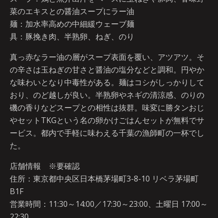
菜のエキスとの醤油スープにラー油
麺：加水率高めの中細緩ウェーブ麺
具：豚挽き肉、半熟卵、ねぎ、のり
真っ赤なラー油の層がスープ表面を覆い、アツアツ。そ
の辛さは玉ねぎの甘さと醤油の塩分などと調和。円やか
な味わいとなり中毒性がある。麺はコシがしっかりして
おり、のど越しが良い。半熟卵やネギの清涼感、のりの
磯の香りなどスープとの相性は抜群。味変に勝タンおじ
やセットTKGという名の卵かけごはんセットが無料でサ
ービス。都内で手軽に味わえる千葉の漁師町の一杯でし
た。
店舗情報 ※要確認
住所：東京都中央区日本橋茅場町3-8-10 リベラ茅場町
B1F
営業時間：11:30～14:00／17:30～23:00、土曜日 17:00～
22:30