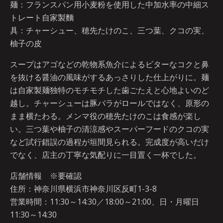
麺：フランスパン用小麦粉を使用した中加水率の中細ス
トレート自家製麵
具：チャーシュー、穂先たけのこ、三つ葉、クコの実、
柚子の皮
スープはアゴなどの乾物系魚介によるビターなコクと鼻
を抜ける醤油の風味がするあっさりした仕上がりに。麺
は自家製麺独特のモチモチした歯ごたえと心地よいのど
越し。チャーシューは豚バラがロールではなく、原形の
まま横たわる。メンマ役の穂先たけのこは食感が楽し
い。三つ葉や柚子の清涼感やスーパーフードのクコの実
など試行錯誤の過程が垣間見られる。完成度が高いだけ
でなく、店主の丁寧な気配りに一目置く一杯でした。
店舗情報 ※要確認
住所：神奈川県横浜市神奈川区反町1-3-8
営業時間：11:30～14:30／18:00～21:00、日・月曜日
11:30～14:30