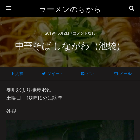
ラーメンのちから
2019年5月2日 • コメントなし
中華そば しながわ（池袋）
共有
ツイート
ピン
メール
要町駅より徒歩4分。
土曜日、18時15分に訪問。
外観