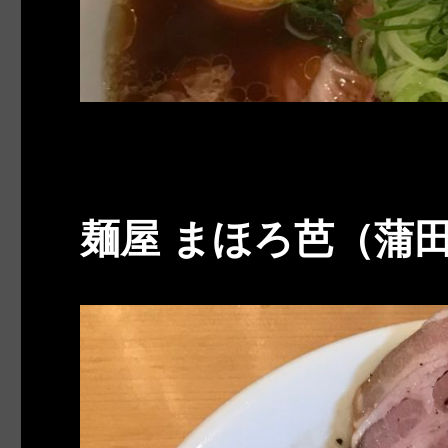
麺屋 まほろ芭（蒲