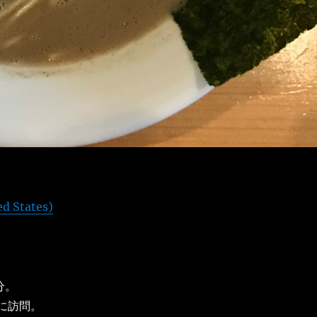
ed States)
分。
前に訪問。