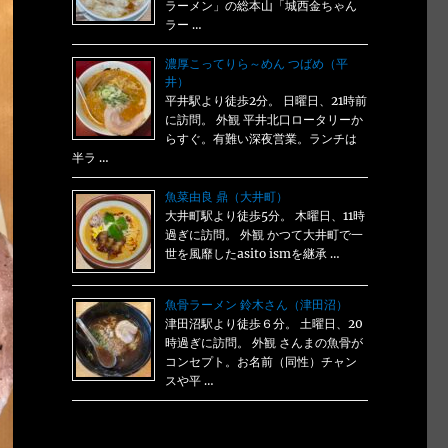
ラーメン」の総本山「城西金ちゃん
ラー …
濃厚こってりら～めん つばめ（平
井）
平井駅より徒歩2分。 日曜日、21時前
に訪問。 外観 平井北口ロータリーか
らすぐ。有難い深夜営業。ランチは
半ラ …
魚菜由良 鼎（大井町）
大井町駅より徒歩5分。 木曜日、11時
過ぎに訪問。 外観 かつて大井町で一
世を風靡したasito ismを継承 …
魚骨ラーメン 鈴木さん（津田沼）
津田沼駅より徒歩６分。 土曜日、20
時過ぎに訪問。 外観 さんまの魚骨が
コンセプト。お名前（同性）チャン
スや平 …