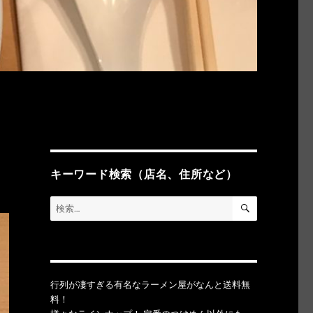
キーワード検索（店名、住所など）
検
検
索
索:
行列が凄すぎる有名なラーメン屋がなんと送料無
料！