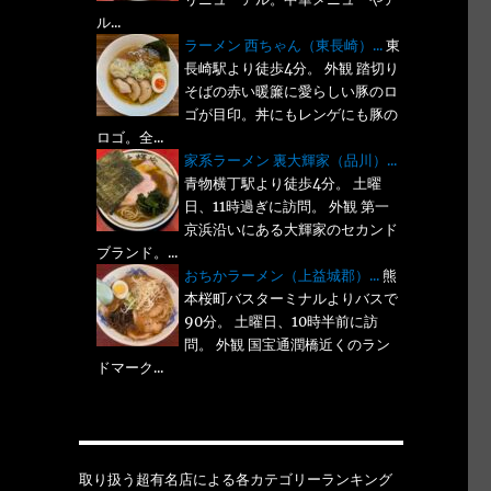
ル...
ラーメン 西ちゃん（東長崎）...
東
長崎駅より徒歩4分。 外観 踏切り
そばの赤い暖簾に愛らしい豚のロ
ゴが目印。丼にもレンゲにも豚の
ロゴ。全...
家系ラーメン 裏大輝家（品川）...
青物横丁駅より徒歩4分。 土曜
日、11時過ぎに訪問。 外観 第一
京浜沿いにある大輝家のセカンド
ブランド。...
おちかラーメン（上益城郡）...
熊
本桜町バスターミナルよりバスで
90分。 土曜日、10時半前に訪
問。 外観 国宝通潤橋近くのラン
ドマーク...
取り扱う超有名店による各カテゴリーランキング