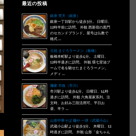
最近の投稿
銀座 梵天（銀座）
銀座一丁目駅から徒歩3分。 日曜日、
12時半前に訪問。 外観 西新宿の黒門
のセカンドブランド。屋号は仏教で
格式 …
元祖 まぐろラーメン（板橋）
板橋本町駅より徒歩4分。 土曜日、
12時半過ぎに訪問。 外観 環七背油ブ
ームで名を馳せたまぐろラーメン。
メディ …
麺家 市政（市川）
市川駅より徒歩4分。 日曜日、14時
過ぎに訪問。 外観 六角屋家系列。注
文時、お好み三段活用可。平日お
昼、半ラ …
山形中華そば 麺や 一球（武蔵小山）
武蔵小山駅より徒歩3分。 木曜日、12
時過ぎに訪問。 外観 山形「金ちゃん