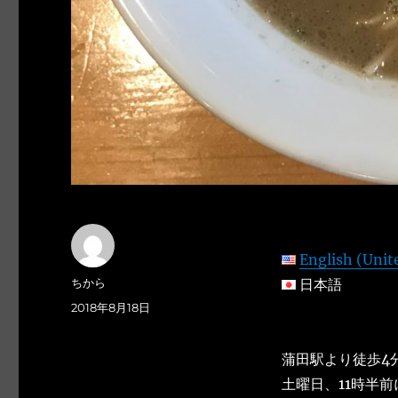
English (Unit
投
ちから
日本語
稿
投
2018年8月18日
者
稿
日:
蒲田駅より徒歩4
土曜日、11時半