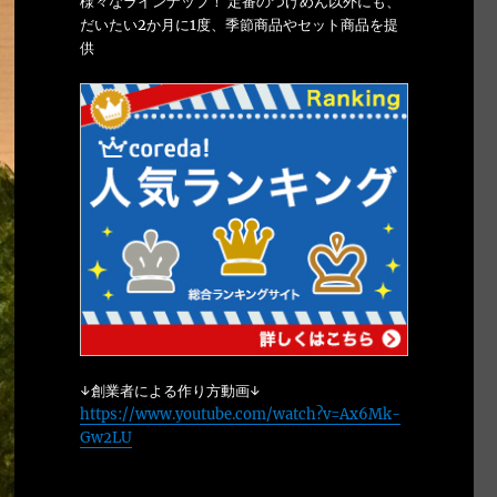
様々なラインナップ！ 定番のつけめん以外にも、
だいたい2か月に1度、季節商品やセット商品を提
供
↓創業者による作り方動画↓
https://www.youtube.com/watch?v=Ax6Mk-
Gw2LU