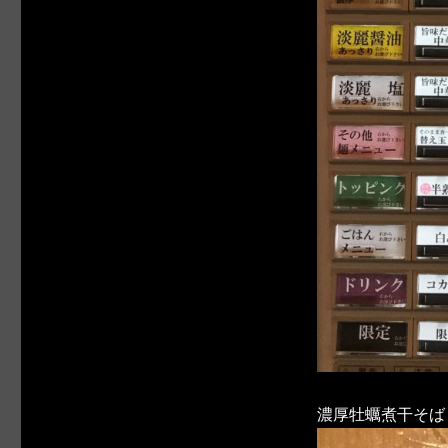
濃厚牡蠣煮干そば