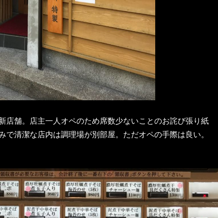
新店舗。店主一人オペのため席数少ないことのお詫び張り紙
みで清潔な店内は調理場が別部屋。ただオペの手際は良い。