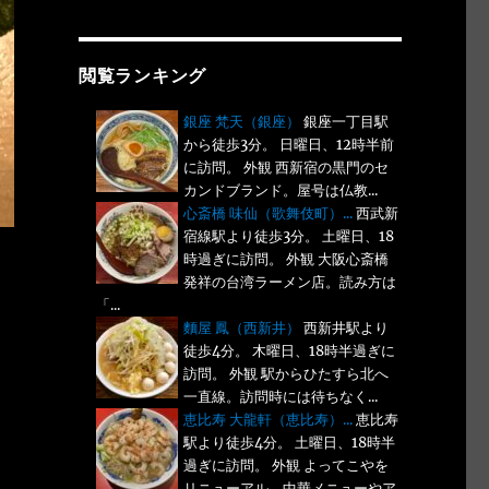
閲覧ランキング
銀座 梵天（銀座）
銀座一丁目駅
から徒歩3分。 日曜日、12時半前
に訪問。 外観 西新宿の黒門のセ
カンドブランド。屋号は仏教...
心斎橋 味仙（歌舞伎町）...
西武新
宿線駅より徒歩3分。 土曜日、18
時過ぎに訪問。 外観 大阪心斎橋
発祥の台湾ラーメン店。読み方は
「...
麵屋 鳳（西新井）
西新井駅より
徒歩4分。 木曜日、18時半過ぎに
訪問。 外観 駅からひたすら北へ
一直線。訪問時には待ちなく...
恵比寿 大龍軒（恵比寿）...
恵比寿
駅より徒歩4分。 土曜日、18時半
過ぎに訪問。 外観 よってこやを
リニューアル。中華メニューやア