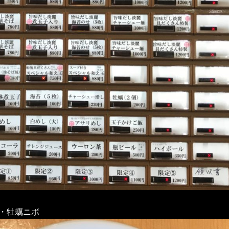
・牡蠣ニボ