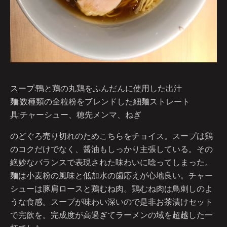
スープ:鴨と鶏の丸鶏をふんだんに使用した出汁
麺:数種類の全粒粉をブレンドした細麺ストレート
具:チャーシュー、穂先メンマ、ねぎ
のどぐろ売り切れのためこちらをチョイス。スープは鶏
のコクだけでなく、醤油もしっかり主張している。その
絶妙なバランスで表現された味わいに唸ってしまった。
麺は小麦粉の風味と低加水の歯応えが心地良い。チャー
シューは豚肩ロースと鶏むね肉。鶏むね肉は鳥刺しのよ
うな食感。スープが味わい深いので是非お茶漬けセット
で完飲を。完成度が高過ぎてラーメンの域を超越した一