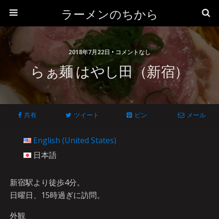
ラーメンのちから
2018年7月22日 • コメントなし
らぁ麺 はやし田（新宿）
共有
ツイート
ピン
メール
English (United States)
日本語
新宿駅より徒歩4分。
日曜日、15時過ぎに訪問。
外観