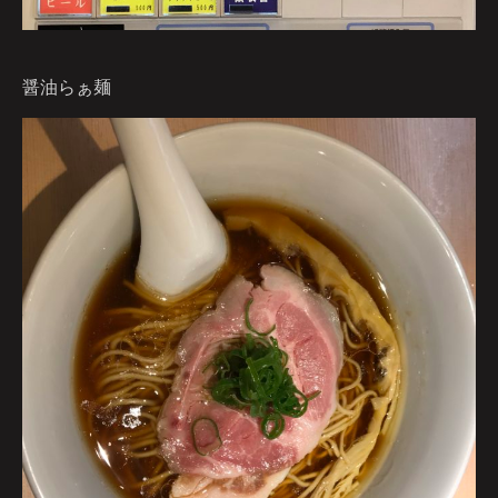
醤油らぁ麺