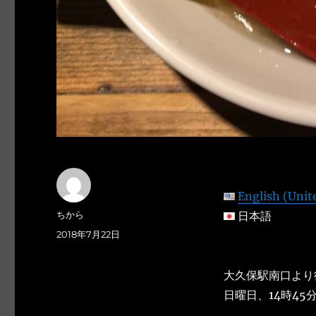
English (Unit
投
ちから
日本語
稿
投
2018年7月22日
者
稿
日:
大久保駅南口より
日曜日、14時45