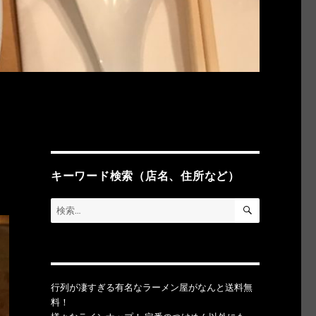
キーワード検索（店名、住所など）
検
検
索
索:
行列が凄すぎる有名なラーメン屋がなんと送料無
料！