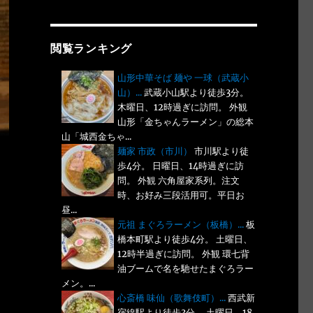
閲覧ランキング
山形中華そば 麺や 一球（武蔵小
山）...
武蔵小山駅より徒歩3分。
木曜日、12時過ぎに訪問。 外観
山形「金ちゃんラーメン」の総本
山「城西金ちゃ...
麺家 市政（市川）
市川駅より徒
歩4分。 日曜日、14時過ぎに訪
問。 外観 六角屋家系列。注文
時、お好み三段活用可。平日お
昼...
元祖 まぐろラーメン（板橋）...
板
橋本町駅より徒歩4分。 土曜日、
12時半過ぎに訪問。 外観 環七背
油ブームで名を馳せたまぐろラー
メン。...
心斎橋 味仙（歌舞伎町）...
西武新
宿線駅より徒歩3分。 土曜日、18