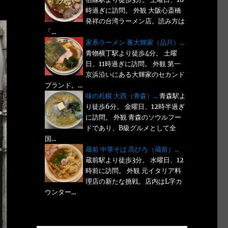
時過ぎに訪問。 外観 大阪心斎橋
発祥の台湾ラーメン店。読み方は
「...
家系ラーメン 裏大輝家（品川）...
青物横丁駅より徒歩4分。 土曜
日、11時過ぎに訪問。 外観 第一
京浜沿いにある大輝家のセカンド
ブランド。...
味の札幌 大西（青森）...
青森駅よ
り徒歩6分。 金曜日、12時半過ぎ
に訪問。 外観 青森のソウルフー
ドであり、B級グルメとして全
国...
蔵前 中華そば 高ひろ（蔵前）...
蔵前駅より徒歩3分。 水曜日、12
時前に訪問。 外観 元イタリア料
理店の新たな挑戦。店内はL字カ
ウンター...