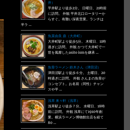
井）
平井駅より徒歩2分。 日曜日、21時前
に訪問。 外観 平井北口ロータリーか
らすぐ。有難い深夜営業。ランチは
半ラ …
魚菜由良 鼎（大井町）
大井町駅より徒歩5分。 木曜日、11時
過ぎに訪問。 外観 かつて大井町で一
世を風靡したasito ismを継承 …
魚骨ラーメン 鈴木さん（津田沼）
津田沼駅より徒歩６分。 土曜日、20
時過ぎに訪問。 外観 さんまの魚骨が
コンセプト。お名前（同性）チャン
スや平 …
浅草 来々軒（浅草）
浅草駅より徒歩７分。 水曜日、18時
前に訪問。 外観 浅草にて1910年創
業。横浜ラーメン博物館出店を経て
80 …