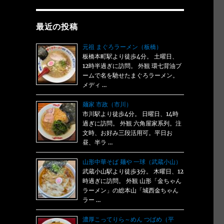
最近の投稿
元祖 まぐろラーメン（板橋）
板橋本町駅より徒歩4分。 土曜日、
12時半過ぎに訪問。 外観 環七背油ブ
ームで名を馳せたまぐろラーメン。
メディ …
麺家 市政（市川）
市川駅より徒歩4分。 日曜日、14時
過ぎに訪問。 外観 六角屋家系列。注
文時、お好み三段活用可。平日お
昼、半ラ …
山形中華そば 麺や 一球（武蔵小山）
武蔵小山駅より徒歩3分。 木曜日、12
時過ぎに訪問。 外観 山形「金ちゃん
ラーメン」の総本山「城西金ちゃん
ラー …
濃厚こってりら～めん つばめ（平