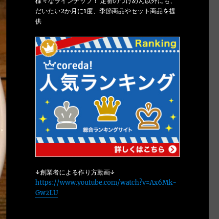
様々なラインナップ！ 定番のつけめん以外にも、
だいたい2か月に1度、季節商品やセット商品を提
供
↓創業者による作り方動画↓
https://www.youtube.com/watch?v=Ax6Mk-
Gw2LU