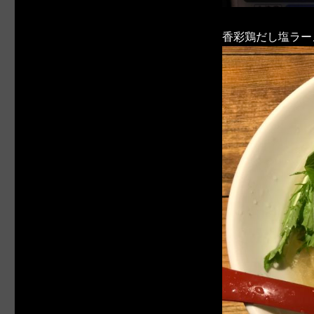
香彩鶏だし塩ラー