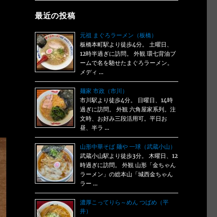
最近の投稿
元祖 まぐろラーメン（板橋）
板橋本町駅より徒歩4分。 土曜日、
12時半過ぎに訪問。 外観 環七背油ブ
ームで名を馳せたまぐろラーメン。
メディ …
麺家 市政（市川）
市川駅より徒歩4分。 日曜日、14時
過ぎに訪問。 外観 六角屋家系列。注
文時、お好み三段活用可。平日お
昼、半ラ …
山形中華そば 麺や 一球（武蔵小山）
武蔵小山駅より徒歩3分。 木曜日、12
時過ぎに訪問。 外観 山形「金ちゃん
ラーメン」の総本山「城西金ちゃん
ラー …
濃厚こってりら～めん つばめ（平
井）