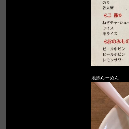
地鶏らーめん