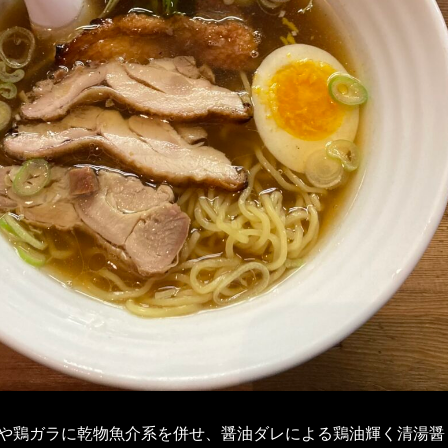
や鶏ガラに乾物魚介系を併せ、醤油ダレによる鶏油輝く清湯醤