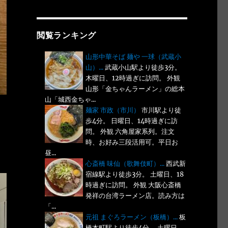
閲覧ランキング
山形中華そば 麺や 一球（武蔵小
山）...
武蔵小山駅より徒歩3分。
木曜日、12時過ぎに訪問。 外観
山形「金ちゃんラーメン」の総本
山「城西金ちゃ...
麺家 市政（市川）
市川駅より徒
歩4分。 日曜日、14時過ぎに訪
問。 外観 六角屋家系列。注文
時、お好み三段活用可。平日お
昼...
心斎橋 味仙（歌舞伎町）...
西武新
宿線駅より徒歩3分。 土曜日、18
時過ぎに訪問。 外観 大阪心斎橋
発祥の台湾ラーメン店。読み方は
「...
元祖 まぐろラーメン（板橋）...
板
橋本町駅より徒歩4分。 土曜日、