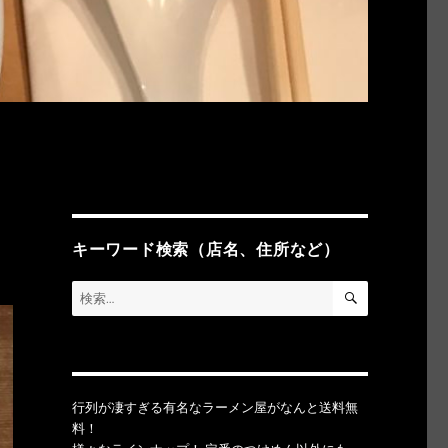
キーワード検索（店名、住所など）
検
検
索
索:
行列が凄すぎる有名なラーメン屋がなんと送料無
料！