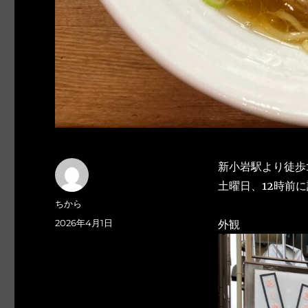
新小岩駅より徒歩
土曜日、12時前
投
ちから
稿
投
2026年4月1日
外観
者
稿
日: