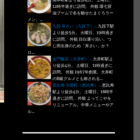
12時半過ぎに訪問。 外観 環七背
油ブームで名を馳せたまぐろラー
メン。...
九段 井さい（九段下）...
九段下駅
より徒歩5分。 火曜日、19時過ぎ
に訪問。 外観 目白通り沿い。つ
じ田出身のため「井さい」か？
ロ...
金門飯店（大井町）...
大井町駅よ
り徒歩4分。 土曜日、11時過ぎに
訪問。 外観 1967年創業。大井町
のB級グルメとも称される...
恵比寿 大龍軒（恵比寿）...
恵比寿
駅より徒歩4分。 土曜日、18時半
過ぎに訪問。 外観 よってこやを
リニューアル。中華メニューやア
ル...