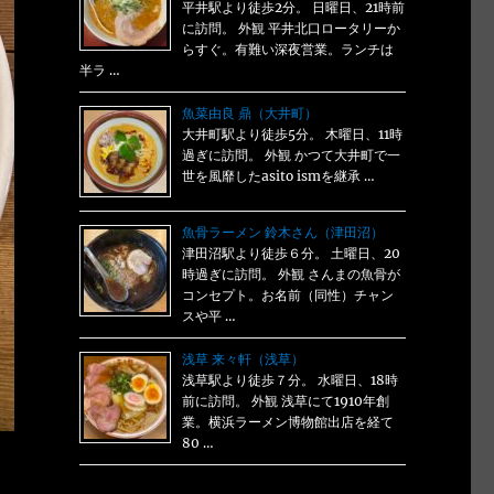
平井駅より徒歩2分。 日曜日、21時前
に訪問。 外観 平井北口ロータリーか
らすぐ。有難い深夜営業。ランチは
半ラ …
魚菜由良 鼎（大井町）
大井町駅より徒歩5分。 木曜日、11時
過ぎに訪問。 外観 かつて大井町で一
世を風靡したasito ismを継承 …
魚骨ラーメン 鈴木さん（津田沼）
津田沼駅より徒歩６分。 土曜日、20
時過ぎに訪問。 外観 さんまの魚骨が
コンセプト。お名前（同性）チャン
スや平 …
浅草 来々軒（浅草）
浅草駅より徒歩７分。 水曜日、18時
前に訪問。 外観 浅草にて1910年創
業。横浜ラーメン博物館出店を経て
80 …