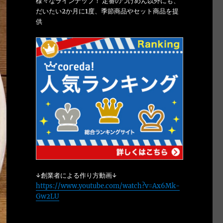
様々なラインナップ！ 定番のつけめん以外にも、
だいたい2か月に1度、季節商品やセット商品を提
供
↓創業者による作り方動画↓
https://www.youtube.com/watch?v=Ax6Mk-
Gw2LU