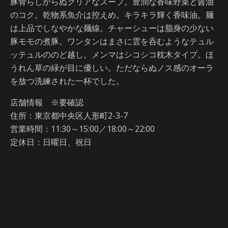
豚骨らしからぬクリアなスープ。豊潤な香味野菜と醤油
のコク。乾物系魚介は控えめ。キラキラ輝く香味油。麺
は上品でしなやかな麺線。チャーシューは脂身の少ない
豚モモの煮豚。ワンタンはまさに雲を呑むようなテュル
ッテュルののど越し。メンマはシコシコ枕木タイプ。ほ
うれん草の緑が目に優しい。ただならぬノス感のオーラ
を放つ洗練された一杯でした。
店舗情報 ※要確認
住所：東京都中央区人形町2-3-7
営業時間：11:30～15:00／18:00～22:00
定休日：日曜日、祝日