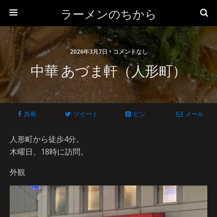
ラーメンのちから
2026年3月7日 • コメントなし
中華 あづま軒（人形町）
共有
ツイート
ピン
メール
人形町から徒歩4分。
木曜日、18時に訪問。
外観