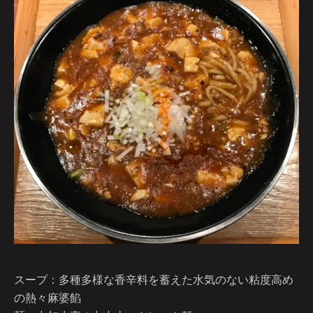
スープ：多種多様な香辛料を蓄えた水気のない粘度高め
の熱々麻婆餡