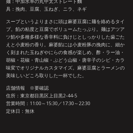
麺：中加水率の丸中太ストレート麵
具：挽肉、豆腐、玉ねぎ、ニラ、ネギ
スープというよりまさに頭は麻婆豆腐に麺を絡めるタイ
プ。餡の粘度と豆腐でボリュームたっぷり。麺はアツア
ツ餡や多種多様な香辛料に負けじとしっかりした歯ごた
えと小麦粉の香り。麻婆餡には小麦粉豚の挽肉に、細か
く刻まれた玉ねぎやにらの食感が楽しめ、酢・ラー油・
胡椒・花椒・青山椒・ぶどう山椒・唐辛子のシビ・カラ
味変でオリジナルカスタマイズ。麻婆豆腐とラーメンの
美味しいどころ取りした一杯でした。
店舗情報 ※要確認
住所：東京都目黒区上目黒2-44-5
営業時間：11:00～15:30／17:30～22:30
定休日：無休