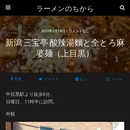
ラーメンのちから
2022年2月18日 • コメントなし
新潟 三宝亭 酸辣湯麵と全とろ麻
婆麺（上目黒）
共有
ツイート
ピン
メール
中目黒駅より徒歩6分。
日曜日、11時半に訪問。
外観