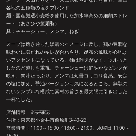
各地の五種類の塩をブレンド
麺：国産厳選小麦粉を使用した加水率高めの細麵ストレ
ート（あさひや製麺製）
具：チャーシュー、メンマ、ねぎ
スープは透き通った淡麗のイメージに反し、鶏の豊潤な
味わいに塩だれのキレが合わさり、昆布の風味が心地よ
いアクセントになっている。麺は雑味がなく、ツルっと
したのど越しを重視。チャーシューは鮮やかなピンクが
映え、肉汁たっぷり。メンマは短冊コリコリ食感。安定
の塩に加え、醤油バージョンも気になるところ。無駄の
ないシンプルな構成で素材の旨さを最大限に引き出した
一杯でした。
店舗情報 ※要確認
住所：東京都小金井市前原町3-40-23
営業時間：11:00～15:00／18:00～21:00、水曜日 11:00～
15:00