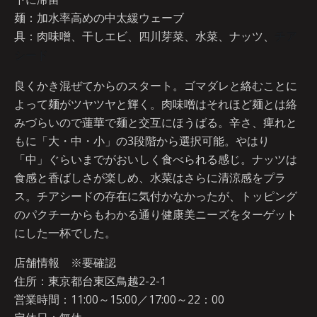
麺：加水率高めの中太緩ウェーブ
具：肉味噌、干しエビ、四川芽菜、水菜、ナッツ、
チア
シード
良くかき混ぜてからのスタート。ゴマダレと絡むことに
よって麺がツヤツヤと輝く。肉味噌はそれほど麺とは絡
みづらいので蓮華で麺と交互にほうばる。辛さ、痺れと
もに「大・中・小」の3段階から選択可能。やはり
「中」ぐらいまでがおいしく食べられる感じ。ナッツは
食感と香ばしさが楽しめ、水菜はさらに清涼感をプラ
ス。チアシードの存在に気付かなかったが、トッピング
のパクチーからもわかる通り健康美ニーズをターゲット
にした一杯でした。
店舗情報 ※要確認
住所：東京都台東区鳥越2-2-1
営業時間：11:00～15:00／17:00～22：00