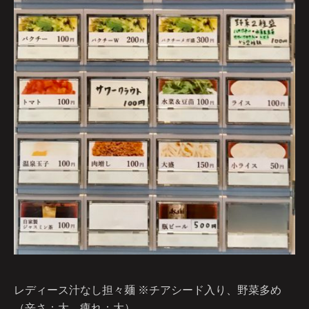
レディース汁なし担々麺 ※チアシード入り、野菜多め
（辛さ：大、痺れ：大）