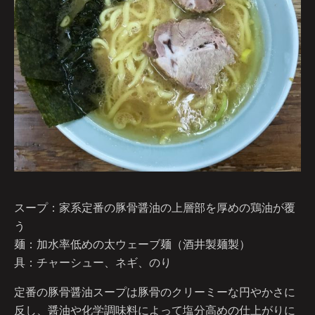
スープ：家系定番の豚骨醤油の上層部を厚めの鶏油が覆
う
麺：加水率低めの太ウェーブ麺（酒井製麺製）
具：チャーシュー、ネギ、のり
定番の豚骨醤油スープは豚骨のクリーミーな円やかさに
反し、醤油や化学調味料によって塩分高めの仕上がりに