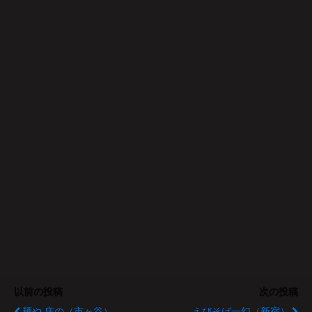
以前の投稿
次の投稿
麺や 庄の（市ヶ谷）
えびそば一幻（新宿）