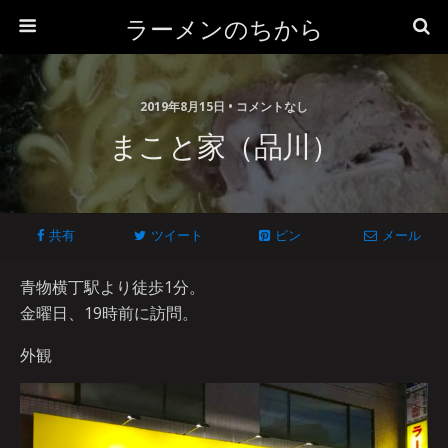
ラーメンのちから
2019年8月15日 • コメントなし
まこと家（品川）
共有
ツイート
ピン
メール
青物横丁駅より徒歩1分。
金曜日、19時前に訪問。
外観