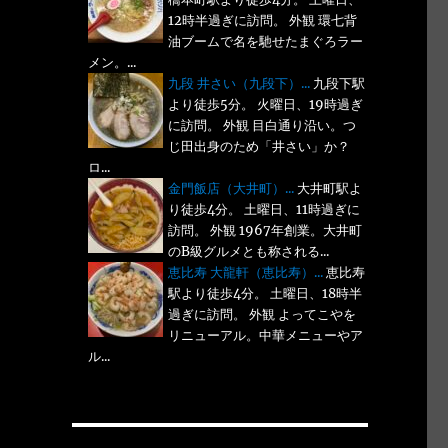
12時半過ぎに訪問。 外観 環七背
油ブームで名を馳せたまぐろラー
メン。...
九段 井さい（九段下）...
九段下駅
より徒歩5分。 火曜日、19時過ぎ
に訪問。 外観 目白通り沿い。つ
じ田出身のため「井さい」か？
ロ...
金門飯店（大井町）...
大井町駅よ
り徒歩4分。 土曜日、11時過ぎに
訪問。 外観 1967年創業。大井町
のB級グルメとも称される...
恵比寿 大龍軒（恵比寿）...
恵比寿
駅より徒歩4分。 土曜日、18時半
過ぎに訪問。 外観 よってこやを
リニューアル。中華メニューやア
ル...