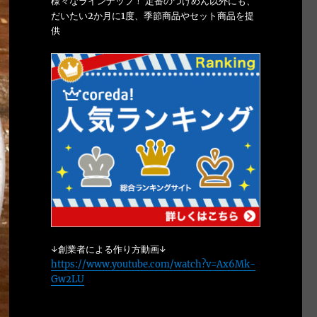
様々なラインナップ！ 定番のつけめん以外にも、
だいたい2か月に1度、季節商品やセット商品を提
供
↓創業者による作り方動画↓
https://www.youtube.com/watch?v=Ax6Mk-
Gw2LU