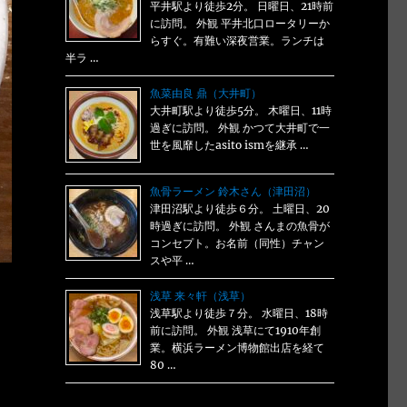
平井駅より徒歩2分。 日曜日、21時前
に訪問。 外観 平井北口ロータリーか
らすぐ。有難い深夜営業。ランチは
半ラ …
魚菜由良 鼎（大井町）
大井町駅より徒歩5分。 木曜日、11時
過ぎに訪問。 外観 かつて大井町で一
世を風靡したasito ismを継承 …
魚骨ラーメン 鈴木さん（津田沼）
津田沼駅より徒歩６分。 土曜日、20
時過ぎに訪問。 外観 さんまの魚骨が
コンセプト。お名前（同性）チャン
スや平 …
浅草 来々軒（浅草）
浅草駅より徒歩７分。 水曜日、18時
前に訪問。 外観 浅草にて1910年創
業。横浜ラーメン博物館出店を経て
80 …