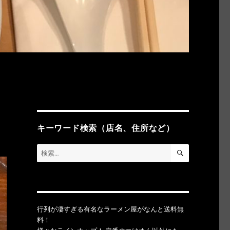
キーワード検索（店名、住所など）
検
検
索
索:
行列が凄すぎる有名なラーメン屋がなんと送料無
料！