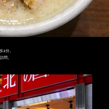
歩2分。
に訪問。