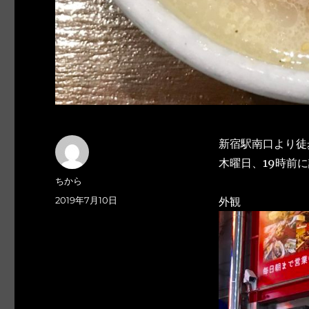
新宿駅南口より徒
木曜日、19時前
投
ちから
稿
投
2019年7月10日
外観
者
稿
日: