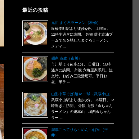
最近の投稿
元祖 まぐろラーメン（板橋）
板橋本町駅より徒歩4分。 土曜日、
12時半過ぎに訪問。 外観 環七背油ブ
ームで名を馳せたまぐろラーメン。
メディ …
麺家 市政（市川）
市川駅より徒歩4分。 日曜日、14時
過ぎに訪問。 外観 六角屋家系列。注
文時、お好み三段活用可。平日お
昼、半ラ …
山形中華そば 麺や 一球（武蔵小山）
武蔵小山駅より徒歩3分。 木曜日、12
時過ぎに訪問。 外観 山形「金ちゃん
ラーメン」の総本山「城西金ちゃん
ラー …
濃厚こってりら～めん つばめ（平
井）