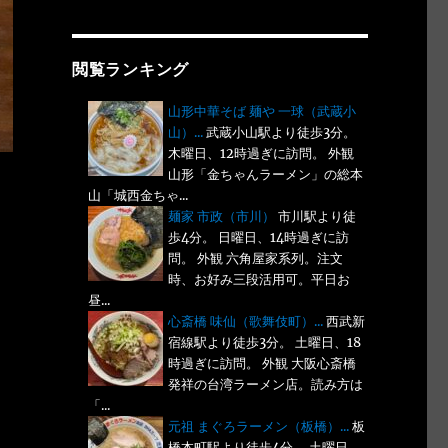
閲覧ランキング
山形中華そば 麺や 一球（武蔵小
山）...
武蔵小山駅より徒歩3分。
木曜日、12時過ぎに訪問。 外観
山形「金ちゃんラーメン」の総本
山「城西金ちゃ...
麺家 市政（市川）
市川駅より徒
歩4分。 日曜日、14時過ぎに訪
問。 外観 六角屋家系列。注文
時、お好み三段活用可。平日お
昼...
心斎橋 味仙（歌舞伎町）...
西武新
宿線駅より徒歩3分。 土曜日、18
時過ぎに訪問。 外観 大阪心斎橋
発祥の台湾ラーメン店。読み方は
「...
元祖 まぐろラーメン（板橋）...
板
橋本町駅より徒歩4分。 土曜日、