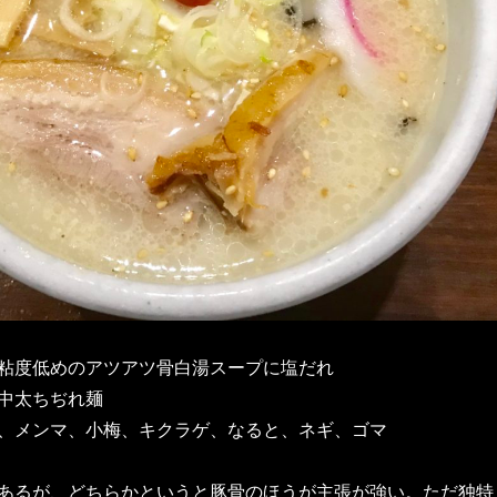
粘度低めのアツアツ骨白湯スープに塩だれ
中太ちぢれ麺
、メンマ、小梅、キクラゲ、なると、ネギ、ゴマ
あるが、どちらかというと豚骨のほうが主張が強い。ただ独特