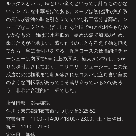
ルックスといい、味といい全くといって余計なものがな
いシンプルな中華そばである。スープは無化調で魚介系
の風味が醤油の味を引き立てていて若干塩分は高め。シ
ャープなコクとさっぱりしたあと味で麺との相性もなか
なかなもの。麺は加水率低め、硬めの湯で加減のため、
歯ごたえが心地よい。盛り付けのことを考えて麺を揃え
てから丁寧に湯切りをする。豚肩ロースの低温調理チャ
ーシューは肉厚で5㎜以上の厚さ。極太メンマはしっか
りと味付けされており、コリコリ、ジューシー。この完
成度なのに極限まで削ぎ落されたコスパは立ち食い蕎麦
のような回転率があってこそ成り立っているのであろ
う。非常に合理的に一杯でした。
店舗情報 ※要確認
住所：東京都調布市西つつじケ丘3‐25‐52
営業時間：11:00～14:00／18:00～23:00、土・日曜日、
祝日 11:00～21:30
定休日：無休