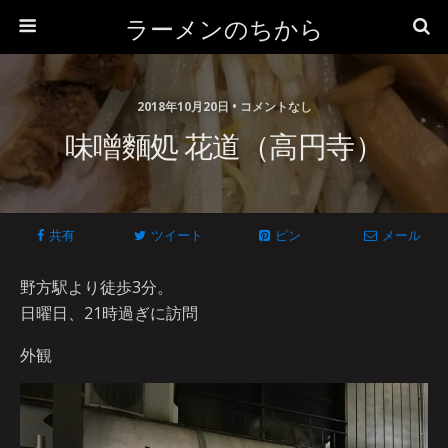
ラーメンのちから
2018年10月20日 • コメントなし
味噌麵処 花道（高円寺）
共有
ツイート
ピン
メール
野方駅より徒歩3分。
日曜日、21時過ぎに訪問
外観