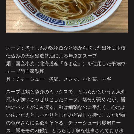
スープ：煮干し系の乾物魚介と鶏から取った出汁に本樽
仕込みの天然醸造醤油による無添加スープ
麺：国産小麦（北海道産「春よ恋」）を使用した平細ウ
ェーブ卵自家製麵
具：チャーシュー、煮卵、メンマ、小松菜、ネギ
スープは鶏と魚介のミックスで、どちらかというと魚介
風味が強いさっぱりとしたスープ。塩分が高めだが、醤
油のパンチが染み渡る。麺は細麺なのに平たく、心地よ
い歯ごたえとしっかりとしたのど越しを持つ。また卵麺
の色がさらに食欲をそそる。チャーシューは豚肩ロー
ス、豚モモの2種類。どちらも丁寧な仕事されており味