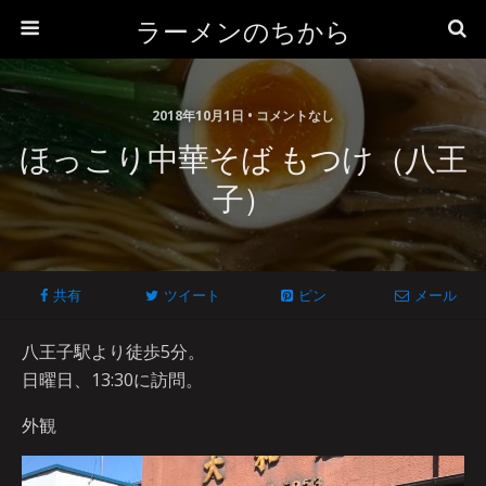
ラーメンのちから
2018年10月1日 • コメントなし
ほっこり中華そば もつけ（八王
子）
共有
ツイート
ピン
メール
八王子駅より徒歩5分。
日曜日、13:30に訪問。
外観