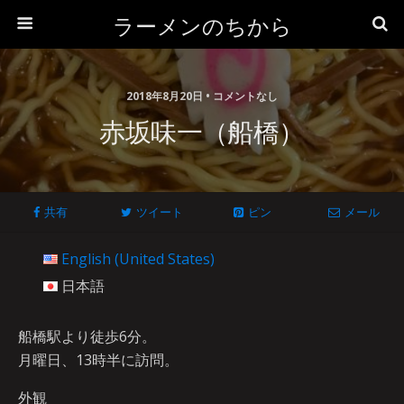
ラーメンのちから
2018年8月20日 • コメントなし
赤坂味一（船橋）
共有
ツイート
ピン
メール
English (United States)
日本語
船橋駅より徒歩6分。
月曜日、13時半に訪問。
外観