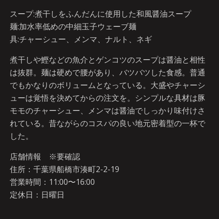
スープ:煮干しをふんだんに使用した和風醤油スープ
麺:加水率低めの中細玉子ウェーブ麺
具:チャーシュー、メンマ、ナルト、ネギ
煮干しや鰹などの魚介とゲンコツのスープは醤油と相性
は抜群。麺は硬めで腰があり、バツバツした食感。普通
でもかなりのボリュームとなっている。大盛やチャーシ
ューは覚悟を決めてからの注文を。シンプルな具材は豚
モモのチャーシュー、メンマは醤油でしっかり味付けさ
れている。昔ながらのコスパの良い地元密着型の一杯で
した。
店舗情報 ※要確認
住所：千葉県船橋市湊町2-2-19
営業時間：11:00〜16:00
定休日：日曜日