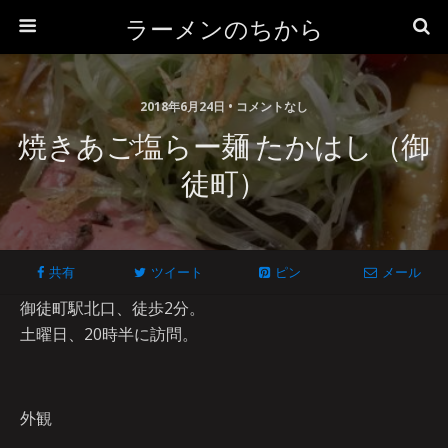
ラーメンのちから
2018年6月24日 • コメントなし
焼きあご塩らー麺 たかはし（御
徒町）
共有
ツイート
ピン
メール
御徒町駅北口、徒歩2分。
土曜日、20時半に訪問。
外観