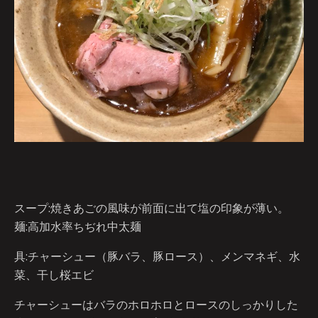
スープ:焼きあごの風味が前面に出て塩の印象が薄い。
麺:高加水率ちぢれ中太麺
具:チャーシュー（豚バラ、豚ロース）、メンマネギ、水
菜、干し桜エビ
チャーシューはバラのホロホロとロースのしっかりした