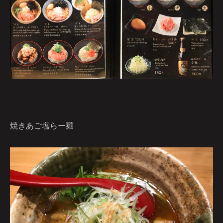
焼きあご塩らー麺