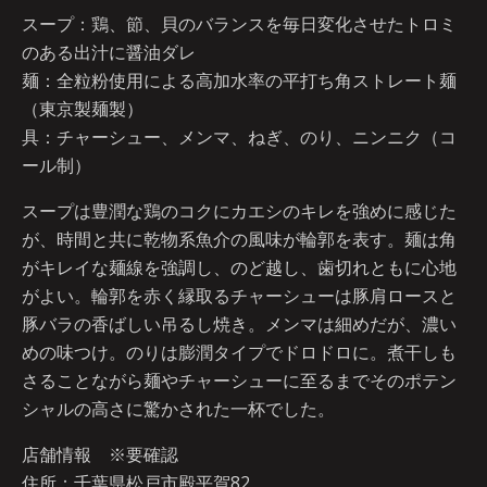
スープ：鶏、節、貝のバランスを毎日変化させたトロミ
のある出汁に醤油ダレ
麺：全粒粉使用による高加水率の平打ち角ストレート麺
（東京製麺製）
具：チャーシュー、メンマ、ねぎ、のり、ニンニク（コ
ール制）
スープは豊潤な鶏のコクにカエシのキレを強めに感じた
が、時間と共に乾物系魚介の風味が輪郭を表す。麺は角
がキレイな麺線を強調し、のど越し、歯切れともに心地
がよい。輪郭を赤く縁取るチャーシューは豚肩ロースと
豚バラの香ばしい吊るし焼き。メンマは細めだが、濃い
めの味つけ。のりは膨潤タイプでドロドロに。煮干しも
さることながら麺やチャーシューに至るまでそのポテン
シャルの高さに驚かされた一杯でした。
店舗情報 ※要確認
住所：千葉県松戸市殿平賀82