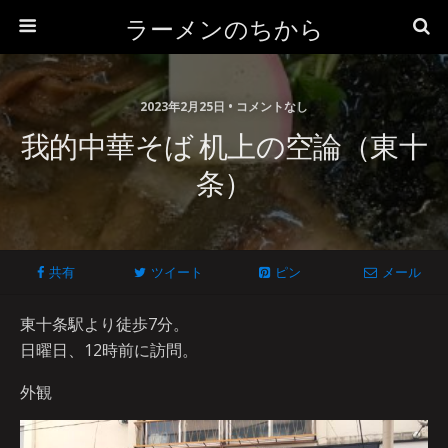
ラーメンのちから
2023年2月25日 • コメントなし
我的中華そば 机上の空論（東十
条）
共有
ツイート
ピン
メール
東十条駅より徒歩7分。
日曜日、12時前に訪問。
外観