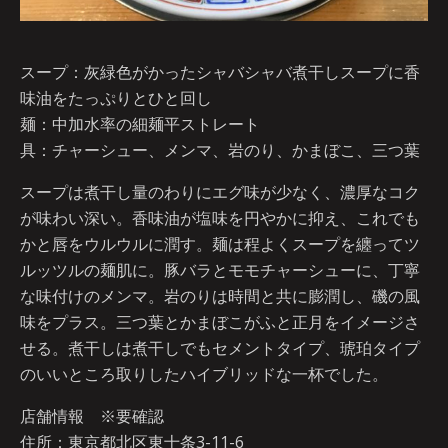
スープ：灰緑色がかったシャバシャバ煮干しスープに香
味油をたっぷりとひと回し
麺：中加水率の細麺平ストレート
具：チャーシュー、メンマ、岩のり、かまぼこ、三つ葉
スープは煮干し量のわりにエグ味が少なく、濃厚なコク
が味わい深い。香味油が塩味を円やかに抑え、これでも
かと唇をウルウルに潤す。麺は程よくスープを纏ってツ
ルッツルの麺肌に。豚バラとモモチャーシューに、丁寧
な味付けのメンマ。岩のりは時間と共に膨潤し、磯の風
味をプラス。三つ葉とかまぼこがふと正月をイメージさ
せる。煮干しは煮干しでもセメントタイプ、琥珀タイプ
のいいところ取りしたハイブリッドな一杯でした。
店舗情報 ※要確認
住所：東京都北区東十条3-11-6