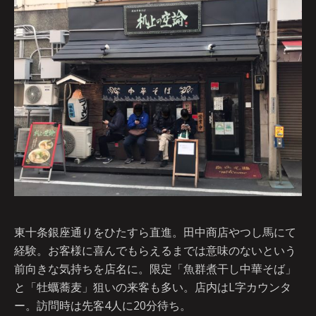
東十条銀座通りをひたすら直進。田中商店やつし馬にて
経験。お客様に喜んでもらえるまでは意味のないという
前向きな気持ちを店名に。限定「魚群煮干し中華そば」
と「牡蠣蕎麦」狙いの来客も多い。店内はL字カウンタ
ー。訪問時は先客4人に20分待ち。