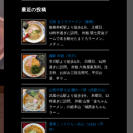
最近の投稿
元祖 まぐろラーメン（板橋）
板橋本町駅より徒歩4分。 土曜日、
12時半過ぎに訪問。 外観 環七背油ブ
ームで名を馳せたまぐろラーメン。
メディ …
麺家 市政（市川）
市川駅より徒歩4分。 日曜日、14時
過ぎに訪問。 外観 六角屋家系列。注
文時、お好み三段活用可。平日お
昼、半ラ …
山形中華そば 麺や 一球（武蔵小山）
武蔵小山駅より徒歩3分。 木曜日、12
時過ぎに訪問。 外観 山形「金ちゃん
ラーメン」の総本山「城西金ちゃん
ラー …
濃厚こってりら～めん つばめ（平
井）