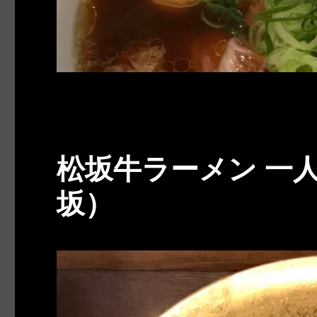
松坂牛ラーメン 一
坂）