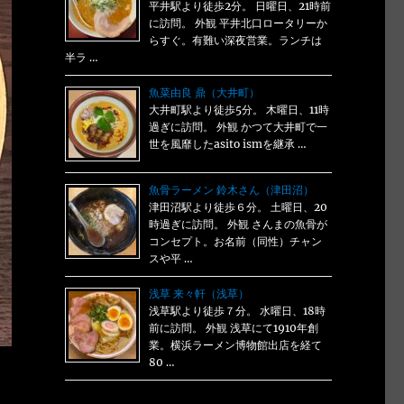
平井駅より徒歩2分。 日曜日、21時前
に訪問。 外観 平井北口ロータリーか
らすぐ。有難い深夜営業。ランチは
半ラ …
魚菜由良 鼎（大井町）
大井町駅より徒歩5分。 木曜日、11時
過ぎに訪問。 外観 かつて大井町で一
世を風靡したasito ismを継承 …
魚骨ラーメン 鈴木さん（津田沼）
津田沼駅より徒歩６分。 土曜日、20
時過ぎに訪問。 外観 さんまの魚骨が
コンセプト。お名前（同性）チャン
スや平 …
浅草 来々軒（浅草）
浅草駅より徒歩７分。 水曜日、18時
前に訪問。 外観 浅草にて1910年創
業。横浜ラーメン博物館出店を経て
80 …