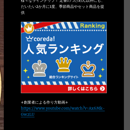
様々なラインナップ！ 定番のつけめん以外にも、
だいたい2か月に1度、季節商品やセット商品を提
供
↓創業者による作り方動画↓
https://www.youtube.com/watch?v=Ax6Mk-
Gw2LU