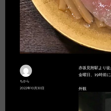
赤坂見附駅より徒
金曜日、19時前
投
ちから
稿
投
2022年10月30日
外観
者
稿
日: