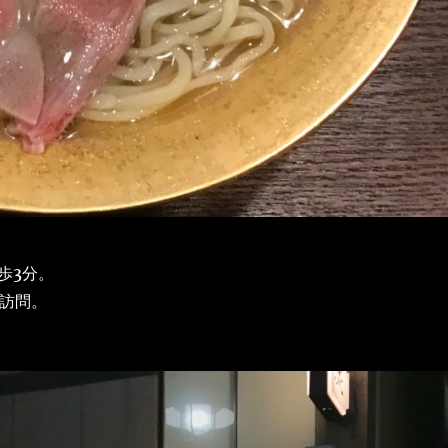
歩3分。
に訪問。