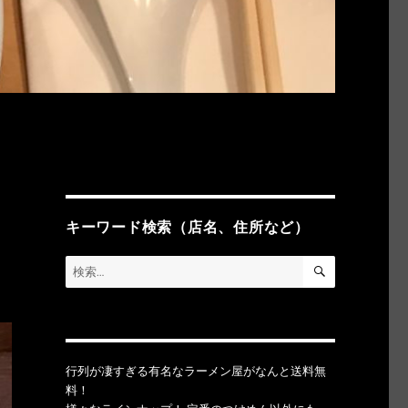
キーワード検索（店名、住所など）
検
検
索
索:
行列が凄すぎる有名なラーメン屋がなんと送料無
料！