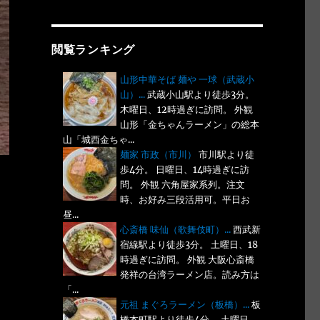
閲覧ランキング
山形中華そば 麺や 一球（武蔵小
山）...
武蔵小山駅より徒歩3分。
木曜日、12時過ぎに訪問。 外観
山形「金ちゃんラーメン」の総本
山「城西金ちゃ...
麺家 市政（市川）
市川駅より徒
歩4分。 日曜日、14時過ぎに訪
問。 外観 六角屋家系列。注文
時、お好み三段活用可。平日お
昼...
心斎橋 味仙（歌舞伎町）...
西武新
宿線駅より徒歩3分。 土曜日、18
時過ぎに訪問。 外観 大阪心斎橋
発祥の台湾ラーメン店。読み方は
「...
元祖 まぐろラーメン（板橋）...
板
橋本町駅より徒歩4分。 土曜日、