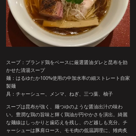
スープ：ブランド鶏をベースに厳選醤油ダレと昆布を効
かせた清湯スープ
麺：はるゆたか100%使用の中加水率の細ストレート自家
製麺
具：チャーシュー、メンマ、ねぎ、三つ葉、柚子
スープは昆布が強く、麺つゆのような醤油出汁の味わ
い。豊潤な鶏の旨味と輝く鶏油が円やかさを演出。綺麗
な麺線はしっかりと歯応えを残し、のど越しも充分。チ
ャーシューは豚肩ロース、モモ肉の低温調理に、雉肉炙