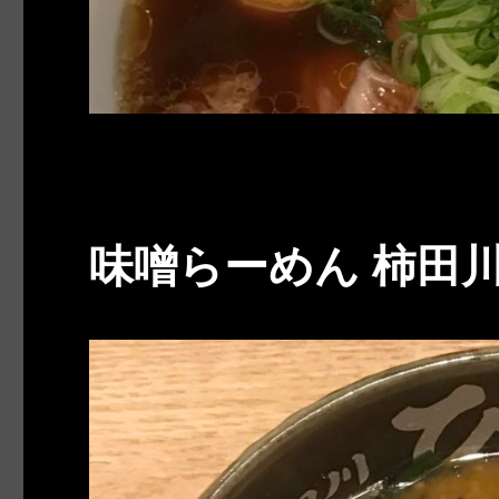
味噌らーめん 柿田