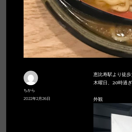
恵比寿駅より徒歩
木曜日、20時過
投
ちから
稿
投
2022年2月26日
外観
者
稿
日: