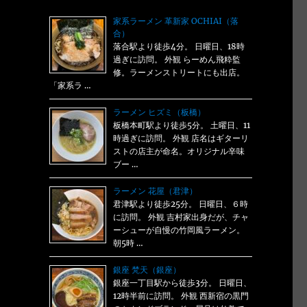
家系ラーメン 革新家 OCHIAI（落
合）
落合駅より徒歩4分。 日曜日、18時
過ぎに訪問。 外観 らーめん飛粋監
修。ラーメンストリートにも出店。
「家系ラ …
ラーメン ヒズミ（板橋）
板橋本町駅より徒歩5分。 土曜日、11
時過ぎに訪問。 外観 店名はギターリ
ストの店主が命名。オリジナル辛味
ブー …
ラーメン 花屋（君津）
君津駅より徒歩25分。 日曜日、６時
に訪問。 外観 吉村家出身だが、チャ
ーシューが自慢の竹岡風ラーメン。
朝5時 …
銀座 梵天（銀座）
銀座一丁目駅から徒歩3分。 日曜日、
12時半前に訪問。 外観 西新宿の黒門