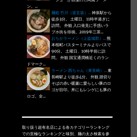
ン。...
麺処 竹川（道玄坂）...
神泉駅から
徒歩3分。 土曜日、11時半過ぎに
訪問。 外観 入口発見に手惑いラ
ブホ街を徘徊。2019年三茶...
おちかラーメン（上益城郡）...
熊
本桜町バスターミナルよりバスで
90分。 土曜日、10時半前に訪
問。 外観 国宝通潤橋近くのラン
ドマーク...
ラーメン 西ちゃん（東長崎）...
東
長崎駅より徒歩4分。 外観 踏切り
そばの赤い暖簾に愛らしい豚のロ
ゴが目印。丼にもレンゲにも豚の
ロゴ。全...
取り扱う超有名店による各カテゴリーランキング
での至極なランキングと味別、麺の太さ検索を参