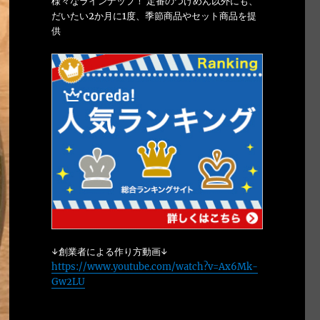
様々なラインナップ！ 定番のつけめん以外にも、
だいたい2か月に1度、季節商品やセット商品を提
供
↓創業者による作り方動画↓
https://www.youtube.com/watch?v=Ax6Mk-
Gw2LU