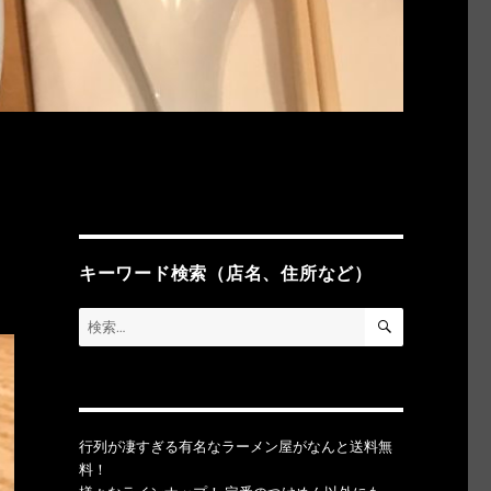
キーワード検索（店名、住所など）
検
検
索
索:
行列が凄すぎる有名なラーメン屋がなんと送料無
料！