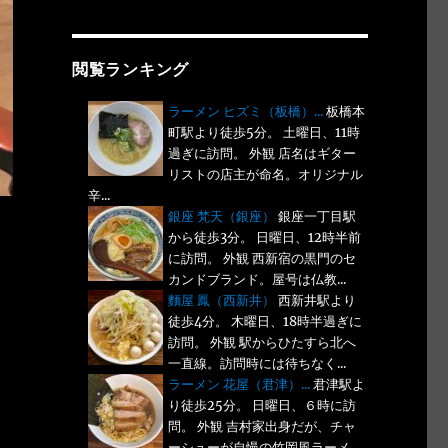
閲覧ランキング
ラーメン ヒズミ（板橋）...
板橋本
町駅より徒歩5分。 土曜日、11時
過ぎに訪問。 外観 店名はギター
リストの店主が命名。オリジナル
辛...
銀座 梵天（銀座）
銀座一丁目駅
から徒歩3分。 日曜日、12時半前
に訪問。 外観 西新宿の黒門のセ
カンドブランド。屋号は仏教...
麵屋 鳳（西新井）
西新井駅より
徒歩4分。 木曜日、18時半過ぎに
訪問。 外観 駅からひたすら北へ
一直線。訪問時には待ちなく...
ラーメン 花屋（君津）...
君津駅よ
り徒歩25分。 日曜日、６時に訪
問。 外観 吉村家出身だが、チャ
ーシューが自慢の竹岡風ラーメ