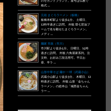
のセカンドブランド。屋号は仏教で
格式 …
元祖 まぐろラーメン（板橋）
板橋本町駅より徒歩4分。 土曜日、
12時半過ぎに訪問。 外観 環七背油ブ
ームで名を馳せたまぐろラーメン。
メディ …
麺家 市政（市川）
市川駅より徒歩4分。 日曜日、14時
過ぎに訪問。 外観 六角屋家系列。注
文時、お好み三段活用可。平日お
昼、半ラ …
山形中華そば 麺や 一球（武蔵小山）
武蔵小山駅より徒歩3分。 木曜日、12
時過ぎに訪問。 外観 山形「金ちゃん
ラーメン」の総本山「城西金ちゃん
ラー …