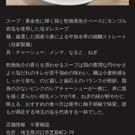
スープ：黄金色に輝く鶏と乾物系魚介ベースにモンゴル
岩塩を使用した塩ダレスープ
麺：厳選した国産小麦による中加水率の細麵ストレート
（自家製麺）
具：チャーシュー、メンマ、なると、ねぎ
乾物魚介の香りを漂わせるスープは鶏の豊潤な円やかさ
より塩だれのキレが若干強めの味わい。麺は小麦粉感を
しっかり放ち、のど越しと歯応えのバランスが絶妙。脂
身の少ないピンクのレアチャーシューが一枚に、丼に弧
を描く柔らかい穂先メンマが1本。ねぎの緑が鮮やかに
映える。おすすめの食べ方は後半に柚子胡椒で味変。誰
もが満足する埼玉の塩を代表する一杯でした。
店舗情報 ※要確認
住所：埼玉県川口市芝新町2-19