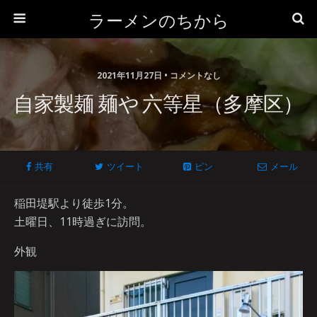
ラーメンのちから
2021年11月27日 • コメントなし
自家製麺 麺や 六等星（多摩区）
共有
ツイート
ピン
メール
稲田堤駅より徒歩1分。
土曜日、11時過ぎに訪問。
外観