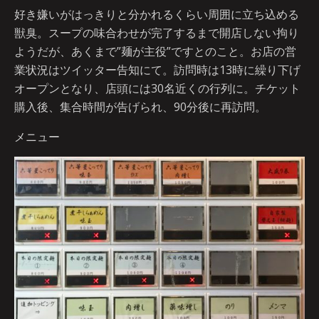
好き嫌いがはっきりと分かれるくらい周囲に立ち込める
獣臭。スープの味合わせが完了するまで開店しない拘り
ようだが、あくまで”麺が主役”ですとのこと。お店の営
業状況はツイッター告知にて。訪問時は13時に繰り下げ
オープンとなり、店頭には30名近くの行列に。チケット
購入後、集合時間が告げられ、90分後に再訪問。
メニュー